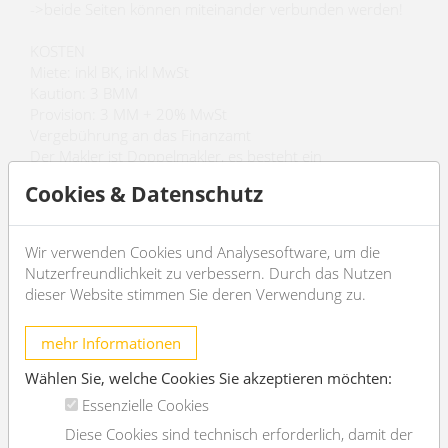
->beide Seiten können miteinander verbunden werden!
KOSTEN
Miete: inkl BK, inkl MwSt
Kaution: 3 BMM
Provision: 3 MM + 20% MwSt
Vergebührung an das Finanzamt
Der Makler ist Doppelmakler, es besteht ein
wirtschaftliches Naheverhältnis.
Cookies & Datenschutz
ANFRAGEN
Wir verwenden Cookies und Analysesoftware, um die
Nutzerfreundlichkeit zu verbessern. Durch das Nutzen
dieser Website stimmen Sie deren Verwendung zu.
EXPOSÉ
mehr Informationen
Wählen Sie, welche Cookies Sie akzeptieren möchten:
Essenzielle Cookies
Allgemeines
Diese Cookies sind technisch erforderlich, damit der