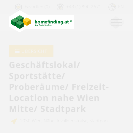
Favoriten (0)
+43 (1) 890 2671
EN
ÜBERSICHT
Geschäftslokal/
Sportstätte/
Proberäume/ Freizeit-
Location nahe Wien
Mitte/ Stadtpark
1030 Wien, Nähe: Invalidenstraße, Stadtpark