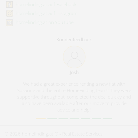
homefinding.at auf Facebook
homefinding.at auf Instagram
homefinding.at on YouTube
Kundenfeedback
Josh
We had a great experience renting a new flat with
Ich habe ein
sanne and the entire HomeFinding team!! They were
Laßmann e
pportive throughout, completed the deal quickly and
Termine p
also have been available after our move to provide
zuvorkomm
advice and help!
werde ich di
wi