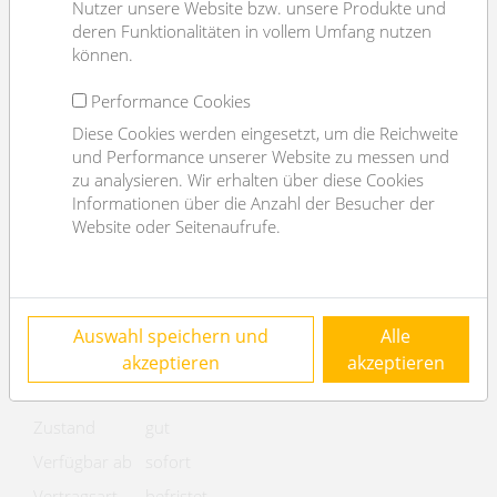
Objektnummer
11787
Nutzer unsere Website bzw. unsere Produkte und
deren Funktionalitäten in vollem Umfang nutzen
Immobilientyp
Büro
können.
Kosten
Performance Cookies
Diese Cookies werden eingesetzt, um die Reichweite
Nettomiete
€ 8.342,88
und Performance unserer Website zu messen und
Bruttomiete
€ 10011.46
zu analysieren. Wir erhalten über diese Cookies
Informationen über die Anzahl der Besucher der
Betriebskosten
€ 1169.32
Website oder Seitenaufrufe.
brutto
Gesamtmiete
€ 11.180,78
Basisdaten
Auswahl speichern und
Alle
2
Nutzfläche
667.43m
akzeptieren
akzeptieren
Alter
Altbau
Zustand
gut
Verfügbar ab
sofort
Vertragsart
befristet