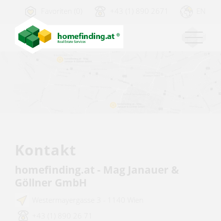
Favoriten (0)
+43 (1) 890 2671
EN
Kontakt
homefinding.at - Mag Janauer &
Göllner GmbH
Westermayergasse 3 - 1140 Wien
+43 (1) 890 26 71