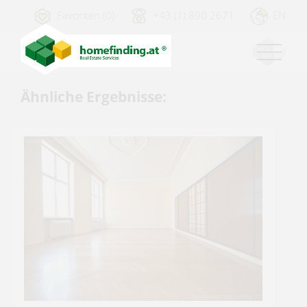
Favoriten (0)
+43 (1) 890 2671
EN
Ähnliche Ergebnisse: