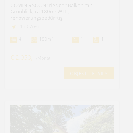
COMING SOON: riesiger Balkon mit
Grünblick, ca 180m² WFL,
renovierungsbedürftig
1130 Wien
2
4
180m
1
1
€ 2.050,-
/Monat
OBJEKT DETAILS