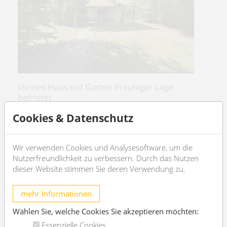
kleines Haus mit Garten in ruhiger Lage -
befristet
1230 Wien
Cookies & Datenschutz
2
2
40m
1
1
Wir verwenden Cookies und Analysesoftware, um die
Nutzerfreundlichkeit zu verbessern. Durch das Nutzen
€ 1.070,-
/Monat
dieser Website stimmen Sie deren Verwendung zu.
OBJEKT DETAILS
mehr Informationen
Wählen Sie, welche Cookies Sie akzeptieren möchten:
Essenzielle Cookies