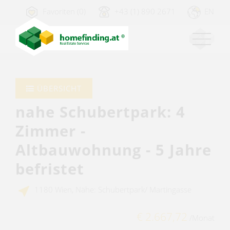
Favoriten (0)
+43 (1) 890 2671
EN
ÜBERSICHT
nahe Schubertpark: 4
Zimmer -
Altbauwohnung - 5 Jahre
befristet
1180 Wien, Nähe: Schubertpark/ Martingasse
€ 2.667,72
/Monat