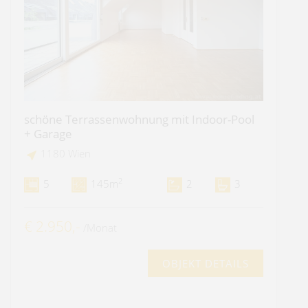
schöne Terrassenwohnung mit Indoor-Pool
+ Garage
1180 Wien
2
5
145m
2
3
€ 2.950,-
/Monat
OBJEKT DETAILS