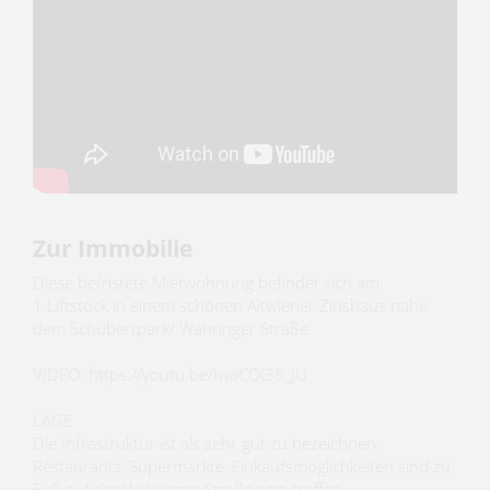
Zur Immobilie
Diese befristete Mietwohnung befindet sich am
1.Liftstock in einem schönen Altwiener Zinshaus nahe
dem Schubertpark/ Währinger Straße.
VIDEO: https://youtu.be/IwaCQI35_JU
LAGE
Die Infrastruktur ist als sehr gut zu bezeichnen:
Restaurants, Supermärkte, Einkaufsmöglichkeiten sind zu
Fuß auf der Währinger Straße anzutreffen.