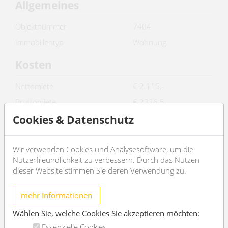
Allgemeines
Objektnummer
7404
Immobilientyp
Wohnung
Kosten
Nettomiete
€ 2.115,-
Bruttomiete
€ 2326.5
Cookies & Datenschutz
Betriebskosten brutto
€ 341.22
Gesamtmiete
€ 2.667,72
Wir verwenden Cookies und Analysesoftware, um die
Kaution
€ 10671
Nutzerfreundlichkeit zu verbessern. Durch das Nutzen
Basisdaten
dieser Website stimmen Sie deren Verwendung zu.
2
Wohnfläche
141m
mehr Informationen
Zimmer
4
Wählen Sie, welche Cookies Sie akzeptieren möchten:
Schlafzimmer
3
Essenzielle Cookies