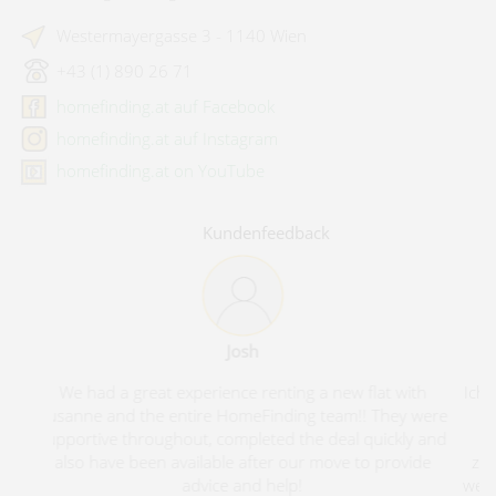
Westermayergasse 3 - 1140 Wien
+43 (1) 890 26 71
homefinding.at auf Facebook
homefinding.at auf Instagram
homefinding.at on YouTube
Kundenfeedback
Andreas Ölz
Ich habe eine sehr professionelle Abwicklung mit Herrn
Laßmann erfahren dürfen. Kurze Reaktionszeiten,
Termine pünktlich eingehalten, sehr freundlich und
zuvorkommend. Bei einer erneuten Wohnungssuche
werde ich die Dienste von homefinding.at auf jeden Fall