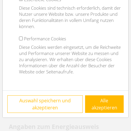
Bad
2
Diese Cookies sind technisch erforderlich, damit der
Nutzer unsere Website bzw. unsere Produkte und
WC
2
deren Funktionalitäten in vollem Umfang nutzen
Alter
Altbau
können.
Zustand
sehr gut
Performance Cookies
Verfügbar ab
sofort
Diese Cookies werden eingesetzt, um die Reichweite
Vertragsart
befristet
und Performance unserer Website zu messen und
zu analysieren. Wir erhalten über diese Cookies
Ausstattung
Informationen über die Anzahl der Besucher der
Website oder Seitenaufrufe.
Heizungsart
Etagenheizung
Boden
Parkettboden
Parken
--
Auswahl speichern und
Alle
Küche
ja
akzeptieren
akzeptieren
Lift
ja
Angaben zum Energieausweis