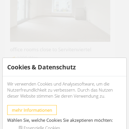
office rooms close to Servitenviertel
1090 Wien
Cookies & Datenschutz
2
1
2
Wir verwenden Cookies und Analysesoftware, um die
€ 2.546,53
/month
Nutzerfreundlichkeit zu verbessern. Durch das Nutzen
dieser Website stimmen Sie deren Verwendung zu.
OBJEKT DETAILS
mehr Informationen
Wählen Sie, welche Cookies Sie akzeptieren möchten:
Essenzielle Cookies