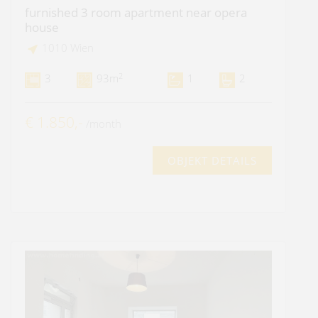
furnished 3 room apartment near opera
house
1010 Wien
2
3
93m
1
2
€ 1.850,-
/month
OBJEKT DETAILS