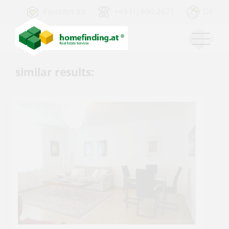
Favorites (0)
+43 (1) 890 2671
DE
similar results: