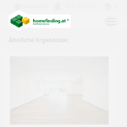
Favoriten (0)
+43 (1) 890 2671
EN
Ähnliche Ergebnisse: