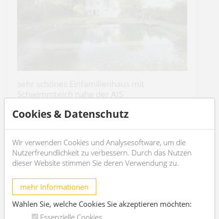
sehr schönes Einfamilienhaus mit
Schwimmteich nahe der AIS
1170 Wien
Cookies & Datenschutz
2
6
191m
3
4
Wir verwenden Cookies und Analysesoftware, um die
Nutzerfreundlichkeit zu verbessern. Durch das Nutzen
€ 5.990,-
/Monat
dieser Website stimmen Sie deren Verwendung zu.
OBJEKT DETAILS
mehr Informationen
Wählen Sie, welche Cookies Sie akzeptieren möchten:
Essenzielle Cookies