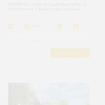
VERMIETET: moderne Doppelhaushälfte I 4
Schlafzimmer, 2 Bäder I nahe Ursulinen
1230 Wien
2
5
180m
2
2
€ 3.995,-
/Monat
OBJEKT DETAILS