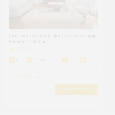
furnished apartment with 3 bedrooms near
Parlament/ Rathaus
1010 Wien
2
4
156m
3
3
€ 5.200,-
/month
OBJEKT DETAILS