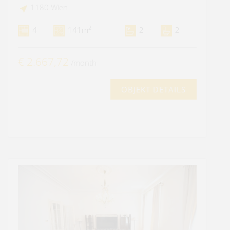
1180 Wien
2
4
141m
2
2
€ 2.667,72
/month
OBJEKT DETAILS