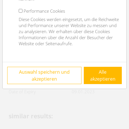
parking
--
Performance Cookies
kitchen
ja
Diese Cookies werden eingesetzt, um die Reichweite
balcony
ja
und Performance unserer Website zu messen und
terrace
1
zu analysieren. Wir erhalten über diese Cookies
Informationen über die Anzahl der Besucher der
Energy Performance Certificate
Website oder Seitenaufrufe.
2
HWB (kwh/m
/year)
113
HWB Energyclass
D
Auswahl speichern und
Alle
f
1.86
GEE
akzeptieren
akzeptieren
f
Energyclass
D
GEE
Date of Expiry
09.01.2023
similar results: