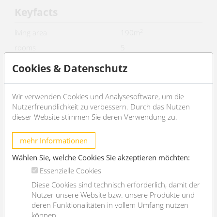
Keyfacts
2
living area
190m
rooms
5
bedroom
4
Cookies & Datenschutz
bath
2
WC
2
Wir verwenden Cookies und Analysesoftware, um die
Nutzerfreundlichkeit zu verbessern. Durch das Nutzen
Property age
Altbau
dieser Website stimmen Sie deren Verwendung zu.
condition
sehr gut
Available from
sofort
mehr Informationen
Contract type
befristet
Wählen Sie, welche Cookies Sie akzeptieren möchten:
Essenzielle Cookies
Furnishing
Diese Cookies sind technisch erforderlich, damit der
type of heating
Etagenheizung
Nutzer unsere Website bzw. unsere Produkte und
deren Funktionalitäten in vollem Umfang nutzen
Flooring
Parkettboden
können.