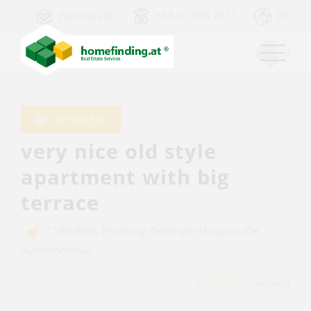
Favorites (0)
+43 (1) 890 2671
DE
OVERVIEW
very nice old style
apartment with big
terrace
1190 Wien, Proximity: Döblinger Hauptstraße,
Rudolfinerhaus
€ 4.400,-
/month