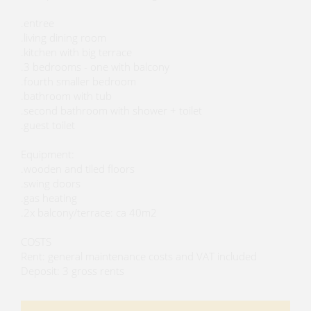
.entree
.living dining room
.kitchen with big terrace
.3 bedrooms - one with balcony
.fourth smaller bedroom
.bathroom with tub
.second bathroom with shower + toilet
.guest toilet
Equipment:
.wooden and tiled floors
.swing doors
.gas heating
.2x balcony/terrace: ca 40m2
COSTS
Rent: general maintenance costs and VAT included
Deposit: 3 gross rents