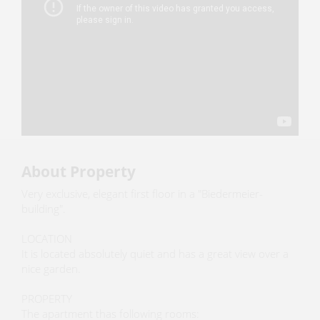
About Property
Very exclusive, elegant first floor in a "Biedermeier-
building".
LOCATION
It is located absolutely quiet and has a great view over a
nice garden.
PROPERTY
The apartment thas following rooms: