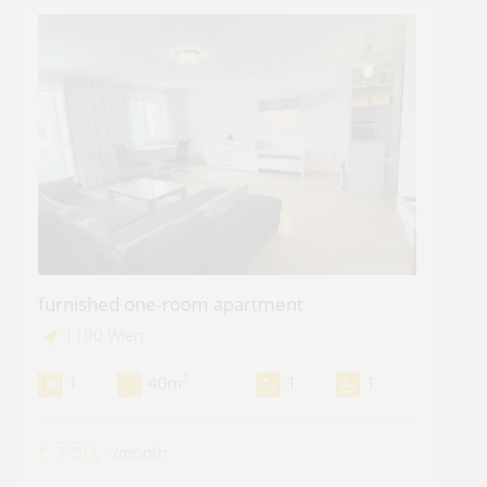
furnished one-room apartment
1190 Wien
2
1
40m
1
1
€ 750,-
/month