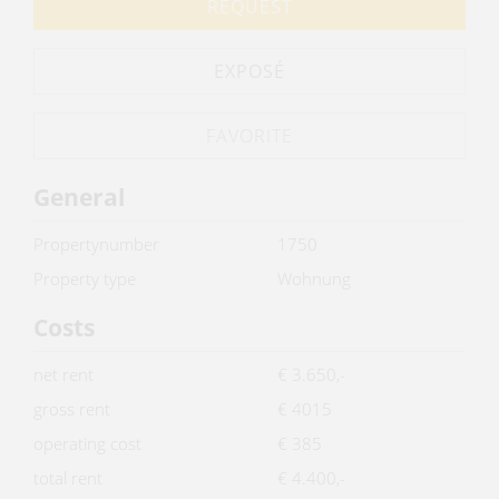
REQUEST
EXPOSÉ
General
Propertynumber
1750
Property type
Wohnung
Costs
net rent
€ 3.650,-
gross rent
€ 4015
operating cost
€ 385
total rent
€ 4.400,-