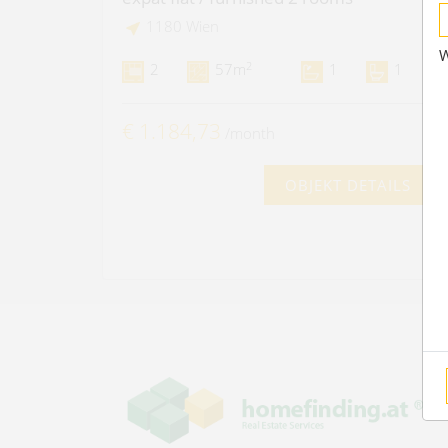
1180 Wien
W
2
2
57m
1
1
€ 1.184,73
/month
OBJEKT DETAILS