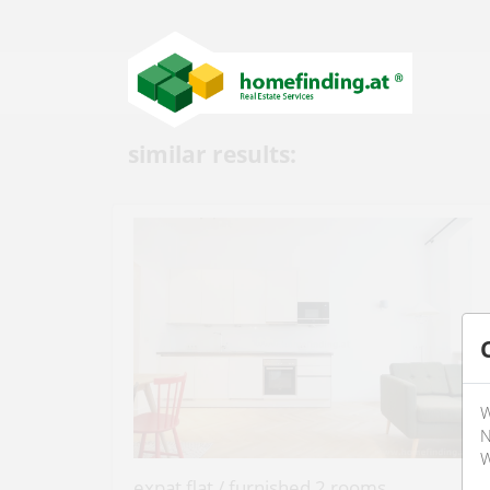
similar results:
W
N
W
expat flat / furnished 2 rooms