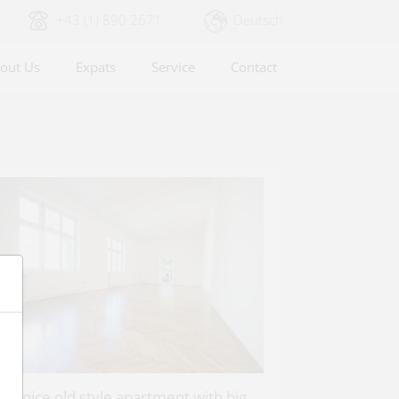
+43 (1) 890 2671
Deutsch
out Us
Expats
Service
Contact
ery nice old style apartment with big