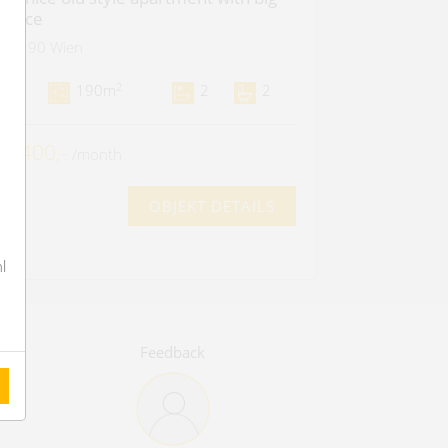
errace
1190 Wien
2
5
190m
2
2
 4.400,-
/month
OBJEKT DETAILS
l
Feedback