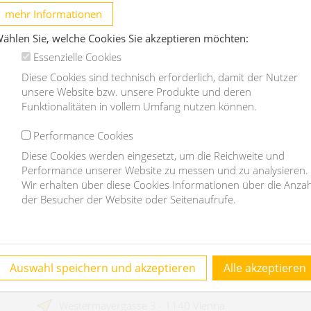
t
mehr Informationen
1070 Wien
ählen Sie, welche Cookies Sie akzeptieren möchten:
2
1
Essenzielle Cookies
Diese Cookies sind technisch erforderlich, damit der Nutzer
€ 1.159,44
unsere Website bzw. unsere Produkte und deren
/month
€
Funktionalitäten in vollem Umfang nutzen können.
OBJEKT DETAILS
Performance Cookies
Diese Cookies werden eingesetzt, um die Reichweite und
Performance unserer Website zu messen und zu analysieren.
Wir erhalten über diese Cookies Informationen über die Anzah
der Besucher der Website oder Seitenaufrufe.
Contact
Auswahl speichern und akzeptieren
Alle akzeptieren
homefinding.at - Mag Janauer & Göllner GmbH
Westermayergasse 3 - 1140 Vienna