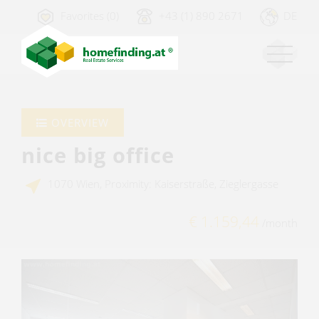
Favorites (0)
+43 (1) 890 2671
DE
OVERVIEW
nice big office
1070 Wien, Proximity: Kaiserstraße, Zieglergasse
€ 1.159,44
/month