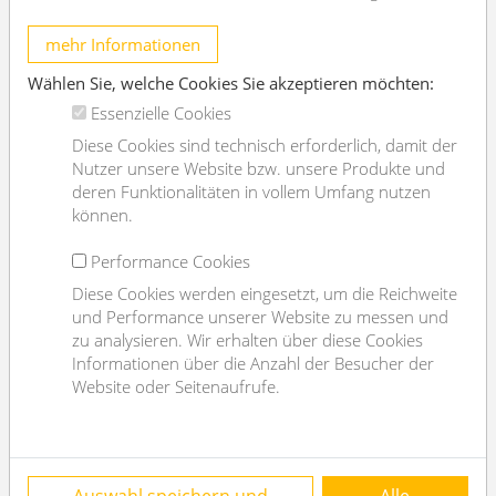
type of heating
Zentralheizung
mehr Informationen
Flooring
Fliesenboden
Wählen Sie, welche Cookies Sie akzeptieren möchten:
parking
--
Essenzielle Cookies
kitchen
nein
Diese Cookies sind technisch erforderlich, damit der
air conditioner
ja
Nutzer unsere Website bzw. unsere Produkte und
deren Funktionalitäten in vollem Umfang nutzen
Energy Performance Certificate
können.
2
Performance Cookies
HWB (kwh/m
/year)
119
Diese Cookies werden eingesetzt, um die Reichweite
HWB Energyclass
D
und Performance unserer Website zu messen und
zu analysieren. Wir erhalten über diese Cookies
Informationen über die Anzahl der Besucher der
similar results:
Website oder Seitenaufrufe.