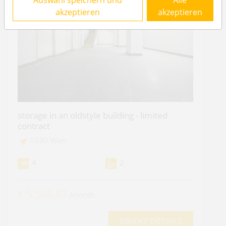
Auswahl speichern und
Alle
akzeptieren
akzeptieren
storage in an oldstyle building - limited
contract
1030 Wien
4
2
€ 5.556,87
/month
OBJEKT DETAILS