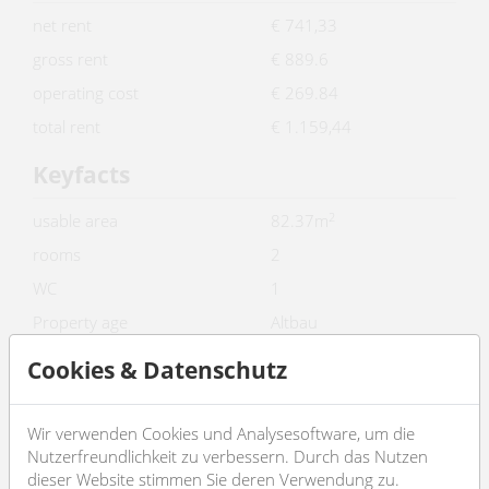
net rent
€ 741,33
gross rent
€ 889.6
operating cost
€ 269.84
total rent
€ 1.159,44
Keyfacts
2
usable area
82.37m
rooms
2
WC
1
Property age
Altbau
condition
sehr gut
Cookies & Datenschutz
Available from
sofort
Contract type
befristet
Wir verwenden Cookies und Analysesoftware, um die
Nutzerfreundlichkeit zu verbessern. Durch das Nutzen
Furnishing
dieser Website stimmen Sie deren Verwendung zu.