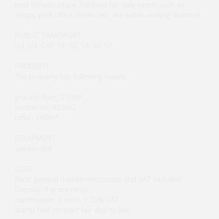
best infrastructure. Facilities for daily needs such as
shops, post office, banks, etc. are within walking distance.
PUBLIC TRANSPORT
U3, U4, CAT, S1, S2, S3, S4, S7
PROPERTY
The property has following rooms:
ground floor: 270m²
soutterain: 420m2
cellar: 290m²
EQUIPMENT:
.please visit
COST
Rent: general maintenance costs and VAT included
Deposit: 4 gross rents
commission: 3 rents + 20% VAT
stamp fee/ contract tax: due to law