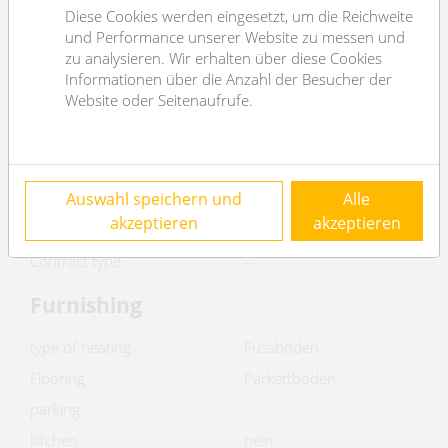
Diese Cookies werden eingesetzt, um die Reichweite
total rent
€ 13.528,80
und Performance unserer Website zu messen und
zu analysieren. Wir erhalten über diese Cookies
Keyfacts
Informationen über die Anzahl der Besucher der
Website oder Seitenaufrufe.
2
usable area
980m
WC
2
Property age
Altbau
Auswahl speichern und
Alle
condition
sehr gut
akzeptieren
akzeptieren
Available from
sofort
Contract type
--
Furnishing
type of heating
Fussboden
Flooring
Parkettboden
parking
--
kitchen
nein