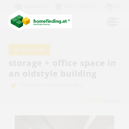
Favorites (0)
+43 (1) 890 2671
DE
OVERVIEW
storage + office space in
an oldstyle building
1030 Wien, Proximity: Wien Mitte
€ 13.528,80
/month