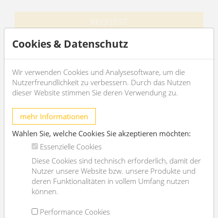
REQUEST
Cookies & Datenschutz
EXPOSÉ
Wir verwenden Cookies und Analysesoftware, um die
Nutzerfreundlichkeit zu verbessern. Durch das Nutzen
dieser Website stimmen Sie deren Verwendung zu.
General
mehr Informationen
Propertynumber
11810
Wählen Sie, welche Cookies Sie akzeptieren möchten:
Property type
Lager
Essenzielle Cookies
Costs
Diese Cookies sind technisch erforderlich, damit der
Nutzer unsere Website bzw. unsere Produkte und
deren Funktionalitäten in vollem Umfang nutzen
net rent
€ 10.000,-
können.
gross rent
€ 12000
Performance Cookies
operating cost
€ 1528.8