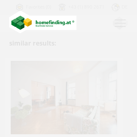
Favorites (0)
+43 (1) 890 2671
DE
similar results: