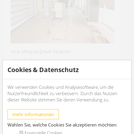
nice shop in great location
1030 Wien
Cookies & Datenschutz
3
Wir verwenden Cookies und Analysesoftware, um die
€ 9.773,02
/month
Nutzerfreundlichkeit zu verbessern. Durch das Nutzen
dieser Website stimmen Sie deren Verwendung zu.
OBJEKT DETAILS
mehr Informationen
Wählen Sie, welche Cookies Sie akzeptieren möchten:
Essenzielle Cookies