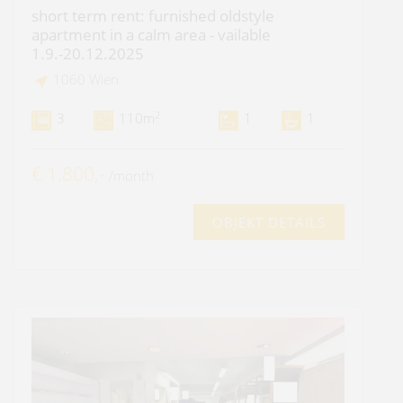
short term rent: furnished oldstyle
apartment in a calm area - vailable
1.9.-20.12.2025
1060 Wien
2
3
110m
1
1
€ 1.800,-
/month
OBJEKT DETAILS