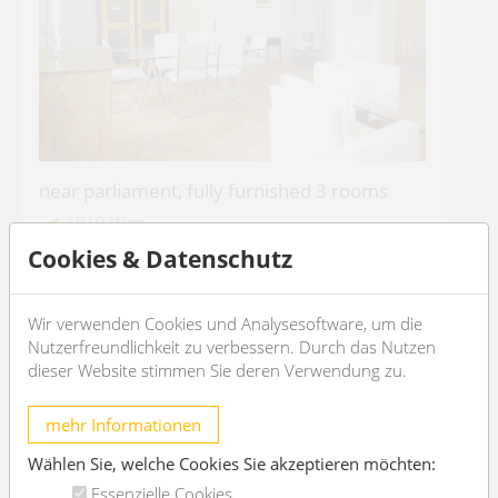
near parliament, fully furnished 3 rooms
1010 Wien
Cookies & Datenschutz
2
3
94m
1
1
Wir verwenden Cookies und Analysesoftware, um die
€ 3.384,85
/month
Nutzerfreundlichkeit zu verbessern. Durch das Nutzen
dieser Website stimmen Sie deren Verwendung zu.
OBJEKT DETAILS
mehr Informationen
Wählen Sie, welche Cookies Sie akzeptieren möchten:
Essenzielle Cookies