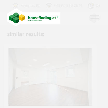
Favorites (0)
+43 (1) 890 2671
DE
similar results: