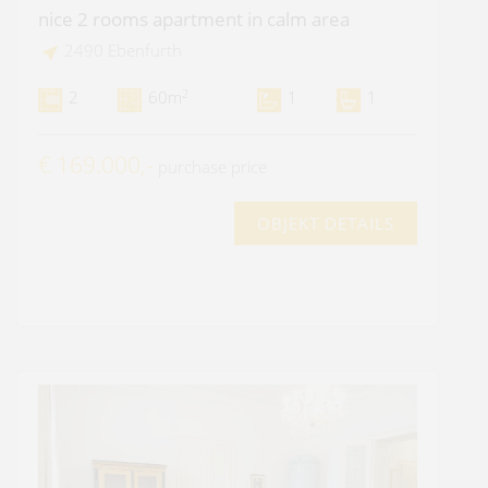
nice 2 rooms apartment in calm area
2490 Ebenfurth
2
2
60m
1
1
€ 169.000,-
purchase price
OBJEKT DETAILS