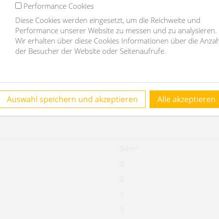
Performance Cookies
Diese Cookies werden eingesetzt, um die Reichweite und
Performance unserer Website zu messen und zu analysieren.
€ 2.644,73
Wir erhalten über diese Cookies Informationen über die Anzah
€ 2909.2
der Besucher der Website oder Seitenaufrufe.
€ 235.65
€ 240
€ 3.384,85
Auswahl speichern und akzeptieren
Alle akzeptieren
€ 10000
2
94m
3
2
1
1