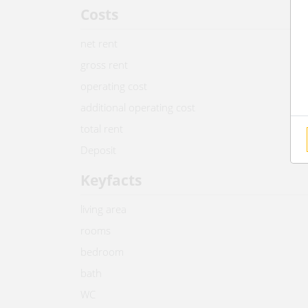
Costs
net rent
gross rent
operating cost
additional operating cost
total rent
Deposit
Keyfacts
living area
rooms
bedroom
bath
WC