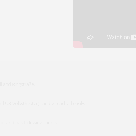
ll and Ringstraße.
nd U3 Volkstheater) can be reached easily.
loor and has following rooms: