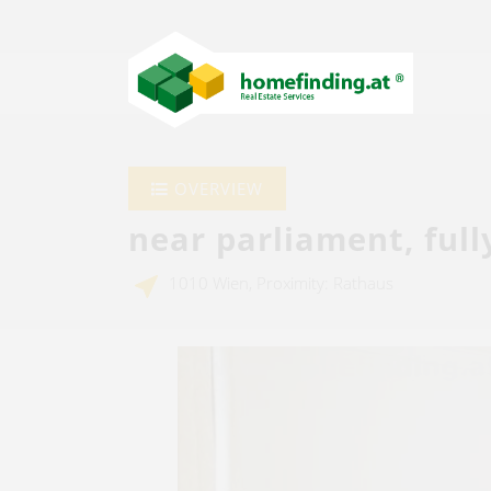
OVERVIEW
near parliament, full
1010 Wien, Proximity: Rathaus