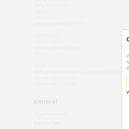
.living dining room
.kitchen
.2 bedroom
.bathroom with tub + toilet
EQUIPMENT
.fully furnsihed
.wooden and tiled floors
.AC
W
N
COSTS
W
rent: general maintenance costs and VAT include
deposit: 3 gross rents
contract fee: € 360,00
W
General
Propertynumber
Property type