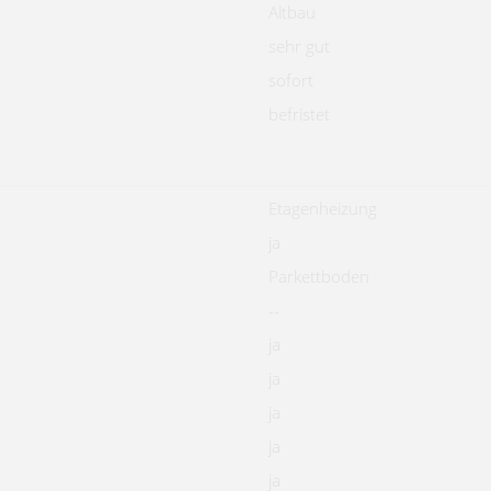
Altbau
sehr gut
sofort
befristet
Etagenheizung
ja
Parkettboden
--
ja
ja
ja
ja
ja