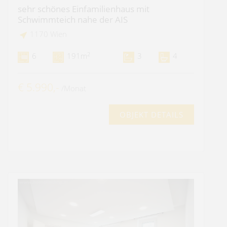
sehr schönes Einfamilienhaus mit
Schwimmteich nahe der AIS
1170 Wien
2
6
191m
3
4
€ 5.990,-
/Monat
OBJEKT DETAILS