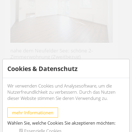
nahe dem Neufelder See: schöne 2-
Zimmerwohnung (Zweitbezug)
2490 Ebenfurth
Cookies & Datenschutz
2
2
60m
1
1
Wir verwenden Cookies und Analysesoftware, um die
Nutzerfreundlichkeit zu verbessern. Durch das Nutzen
€ 169.000,-
Kaufpreis
dieser Website stimmen Sie deren Verwendung zu.
OBJEKT DETAILS
mehr Informationen
Wählen Sie, welche Cookies Sie akzeptieren möchten:
Essenzielle Cookies