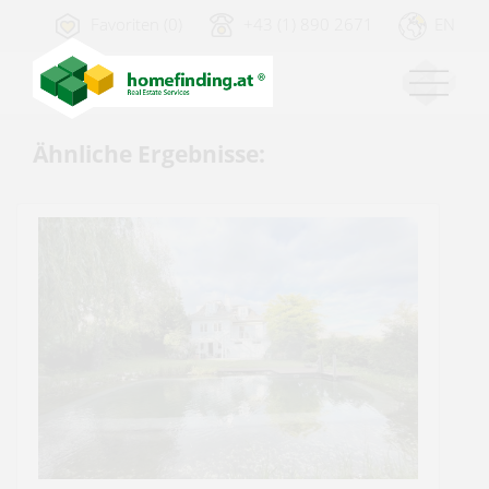
Favoriten (0)
+43 (1) 890 2671
EN
Ähnliche Ergebnisse: