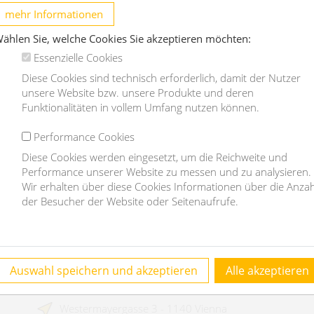
mehr Informationen
1070 Wien
ählen Sie, welche Cookies Sie akzeptieren möchten:
2
2
205m
2
Essenzielle Cookies
Diese Cookies sind technisch erforderlich, damit der Nutzer
€ 3.311,48
€
unsere Website bzw. unsere Produkte und deren
/month
Funktionalitäten in vollem Umfang nutzen können.
OBJEKT DETAILS
Performance Cookies
Diese Cookies werden eingesetzt, um die Reichweite und
Performance unserer Website zu messen und zu analysieren.
Wir erhalten über diese Cookies Informationen über die Anzah
der Besucher der Website oder Seitenaufrufe.
Contact
Auswahl speichern und akzeptieren
Alle akzeptieren
homefinding.at - Mag Janauer & Göllner GmbH
Westermayergasse 3 - 1140 Vienna