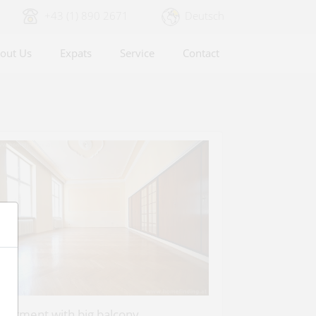
+43 (1) 890 2671
Deutsch
out Us
Expats
Service
Contact
partment with big balcony