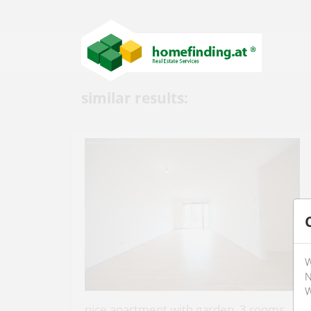
similar results:
W
N
W
nice apartment with garden, 3 rooms,