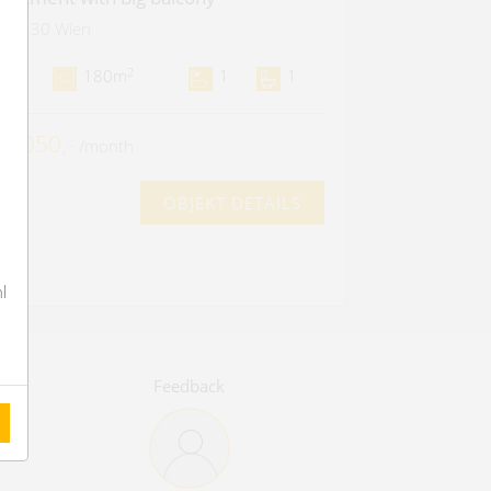
1130 Wien
2
4
180m
1
1
 2.050,-
/month
OBJEKT DETAILS
l
Feedback