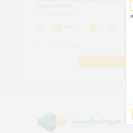
garage possible
7000 Eisenstadt
W
2
3
80m
1
1
€ 1.338,39
/month
OBJEKT DETAILS