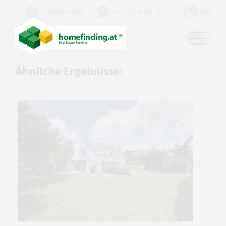
Favoriten (0)
+43 (1) 890 2671
EN
Ähnliche Ergebnisse: