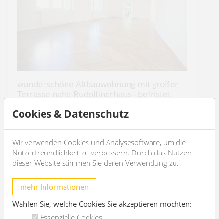
wunderschöne Altbauwohnung mit großer
Terrasse nahe Rudolfinerhaus - befristet
1190 Wien
Cookies & Datenschutz
2
5
190m
2
2
Wir verwenden Cookies und Analysesoftware, um die
Nutzerfreundlichkeit zu verbessern. Durch das Nutzen
€ 4.400,-
/Monat
dieser Website stimmen Sie deren Verwendung zu.
OBJEKT DETAILS
mehr Informationen
Wählen Sie, welche Cookies Sie akzeptieren möchten:
Essenzielle Cookies