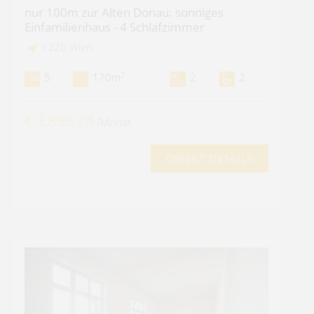
nur 100m zur Alten Donau: sonniges
Einfamilienhaus - 4 Schlafzimmer
1220 Wien
2
5
170m
2
2
€ 3.896,24
/Monat
OBJEKT DETAILS