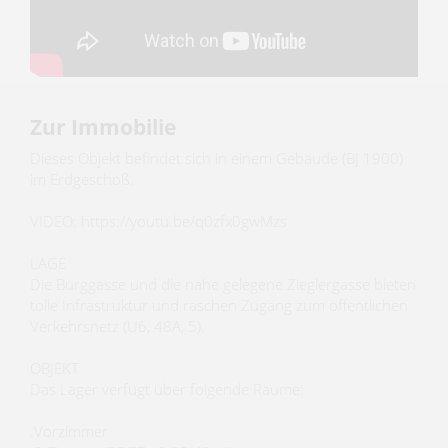
Zur Immobilie
Dieses Objekt befindet sich in einem Gebäude (BJ 1900)
im Erdgeschoß.
VIDEO: https://youtu.be/q0zfx0gwMzs
LAGE
Die Burggasse und die nahe gelegene Zieglergasse bieten
tolle Infrastruktur und raschen Zugang zum öffentlichen
Verkehrsnetz (U6, 48A, 5).
OBJEKT
Das Lager verfügt über folgende Räume:
.Vorzimmer