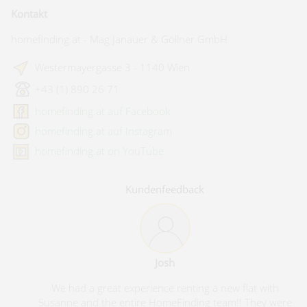
Kontakt
homefinding.at - Mag Janauer & Göllner GmbH
Westermayergasse 3 - 1140 Wien
+43 (1) 890 26 71
homefinding.at auf Facebook
homefinding.at auf Instagram
homefinding.at on YouTube
Kundenfeedback
Andreas Ölz
t with
Ich habe eine sehr professionelle Abwicklung mit Herrn
hey were
Laßmann erfahren dürfen. Kurze Reaktionszeiten,