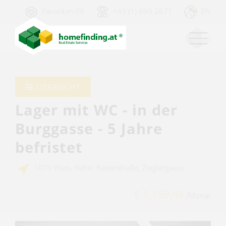
Favoriten (0)
+43 (1) 890 2671
EN
ÜBERSICHT
Lager mit WC - in der
Burggasse - 5 Jahre
befristet
1070 Wien, Nähe: Kaiserstraße, Zieglergasse
€ 1.159,44
/Monat