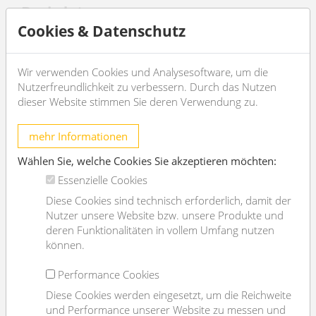
Basisdaten
Cookies & Datenschutz
2
Nutzfläche
82.37m
Zimmer
2
Wir verwenden Cookies und Analysesoftware, um die
WC
1
Nutzerfreundlichkeit zu verbessern. Durch das Nutzen
dieser Website stimmen Sie deren Verwendung zu.
Alter
Altbau
Zustand
sehr gut
mehr Informationen
Verfügbar ab
sofort
Wählen Sie, welche Cookies Sie akzeptieren möchten:
Vertragsart
befristet
Essenzielle Cookies
Diese Cookies sind technisch erforderlich, damit der
Ausstattung
Nutzer unsere Website bzw. unsere Produkte und
deren Funktionalitäten in vollem Umfang nutzen
Heizungsart
Zentralheizung
können.
Boden
Fliesenboden
Performance Cookies
Parken
--
Diese Cookies werden eingesetzt, um die Reichweite
Küche
nein
und Performance unserer Website zu messen und