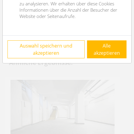
Klimaanlage
ja
zu analysieren. Wir erhalten über diese Cookies
Informationen über die Anzahl der Besucher der
Angaben zum Energieausweis
Website oder Seitenaufrufe.
2
HWB (kwh/m
/Jahr)
119
HWB Energieklasse
D
Auswahl speichern und
Alle
akzeptieren
akzeptieren
Ähnliche Ergebnisse: