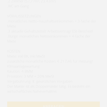
.2 Zimmer (57,77m², 23.43m²)
.WC am Gang
VORAUSSETZUNGEN
.monatliches Netto-Haushaltseinkommen > 3-fache der
Miete
.3 aktuelle Gehaltszettel/ Arbeitsvertrag/ ESt-Bescheid
.Bürge: monatliches Nettoeinkommen > 4-fache der
Miete
KOSTEN
Miete: inkl BK, inkl MwSt
zusätzliche monatliche Kosten: € 217,46 für Heizung/
Klimaanlagewartung
Kaution: 4 BMM
Provision: 3 MM + 20% MwSt
Vergebührung: lt. gesetzlichen Vorgaben
Der Makler ist als Doppelmakler tätig. Es besteht ein
wirtschaftliches Naheverhältnis
ANFRAGEN