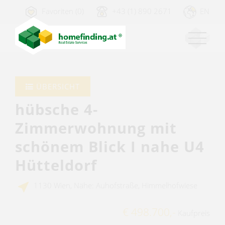
Favoriten (0)
+43 (1) 890 2671
EN
ÜBERSICHT
hübsche 4-
Zimmerwohnung mit
schönem Blick I nahe U4
Hütteldorf
1130 Wien, Nähe: Auhofstraße, Himmelhofwiese
€ 498.700,-
Kaufpreis