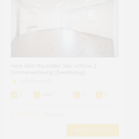
nahe dem Neufelder See: schöne 2-
Zimmerwohnung (Zweitbezug)
2490 Ebenfurth
2
2
60m
1
1
€ 169.000,-
Kaufpreis
OBJEKT DETAILS