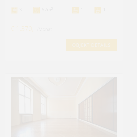
2
3
62m
1
1
€ 1.370,-
/Monat
OBJEKT DETAILS