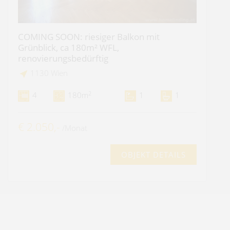
COMING SOON: riesiger Balkon mit
Grünblick, ca 180m² WFL,
renovierungsbedürftig
1130 Wien
2
4
180m
1
1
€ 2.050,-
/Monat
OBJEKT DETAILS