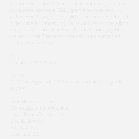
Bahnhof Hütteldorf/ U4 entfernt. Einkaufsmöglichkeiten
sowie Ärzte, Apotheke, Bildungseinrichtungen und
weitere Einrichtungen des täglichen Bedarfs befinden sich
in der näheren Umgebung. Das Auhof Center, das Allianz
Stadion sowie zahlreiche Freizeit- und Erholungsgebiete
wie der Lainzer Tiergarten oder das Hütteldorfer Bad
sind rasch erreichbar.
Öffis:
S45, S80, S50, U4, 53A
OBJEKT
Die Wohnung wurde 2015 saniert und bietet folgende
Räume:
.zentrales Vorzimmer
.Wohn-Esszimmer mit Balkon
.halb offene offene Küche
.3 Schlafzimmer
.Bad (Dusche)
.separates WC