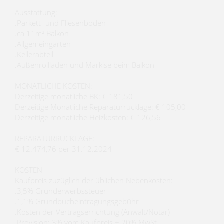
Ausstattung:
.Parkett- und Fliesenböden
.ca 11m² Balkon
.Allgemeingarten
.Kellerabteil
.Außenrollläden und Markise beim Balkon
MONATLICHE KOSTEN:
Derzeitige monatliche BK: € 181,50
Derzeitige Monatliche Reparaturrücklage: € 105,00
Derzeitige monatliche Heizkosten: € 126,56
REPARATURRÜCKLAGE:
€ 12.474,76 per 31.12.2024
KOSTEN
Kaufpreis zuzüglich der üblichen Nebenkosten:
.3,5% Grunderwerbssteuer
.1,1% Grundbucheintragungsgebühr
.Kosten der Vertragserrichtung (Anwalt/Notar)
.Provision: 3% vom Kaufpreis + 20% MwSt