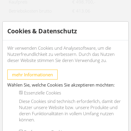
Kaufpreis
€ 498.700,-
Betriebskosten brutto
€ 413.06
Basisdaten
Cookies & Datenschutz
2
Wohnfläche
90.91m
Zimmer
4
Wir verwenden Cookies und Analysesoftware, um die
Schlafzimmer
3
Nutzerfreundlichkeit zu verbessern. Durch das Nutzen
dieser Website stimmen Sie deren Verwendung zu.
Bad
1
WC
1
mehr Informationen
Alter
Neubau
Wählen Sie, welche Cookies Sie akzeptieren möchten:
Zustand
--
Essenzielle Cookies
Verfügbar ab
September 2026
Diese Cookies sind technisch erforderlich, damit der
Nutzer unsere Website bzw. unsere Produkte und
Vertragsart
befristet
deren Funktionalitäten in vollem Umfang nutzen
können.
Ausstattung