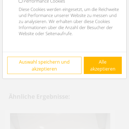
Performance Cookies
Heizungsart
Zentralheizung
Diese Cookies werden eingesetzt, um die Reichweite
Boden
Parkettboden
und Performance unserer Website zu messen und
Parken
--
zu analysieren. Wir erhalten über diese Cookies
Informationen über die Anzahl der Besucher der
Küche
ja
Website oder Seitenaufrufe.
Balkon
ja
Angaben zum Energieausweis
Auswahl speichern und
Alle
2
HWB (kwh/m
/Jahr)
85
akzeptieren
akzeptieren
HWB Energieklasse
C
Ähnliche Ergebnisse: