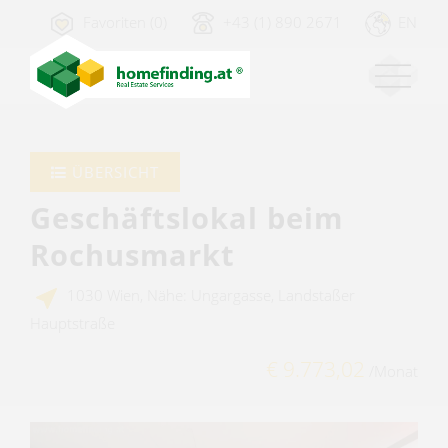
Favoriten (0)
+43 (1) 890 2671
EN
ÜBERSICHT
Geschäftslokal beim
Rochusmarkt
1030 Wien, Nähe: Ungargasse, Landstaßer
Hauptstraße
€ 9.773,02
/Monat