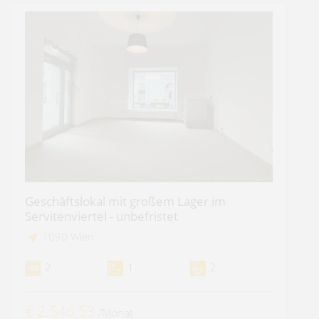
Geschäftslokal mit großem Lager im
Servitenviertel - unbefristet
1090 Wien
2
1
2
€ 2.546,53
/Monat