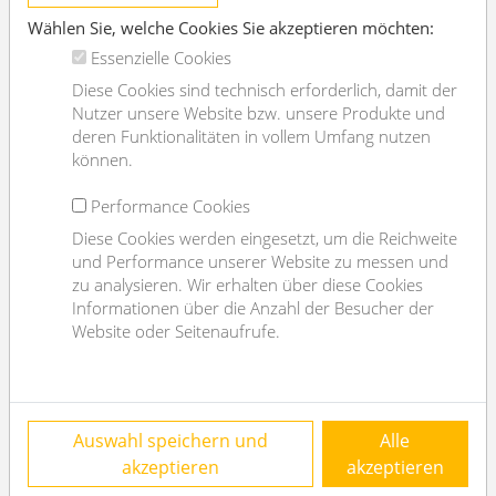
Wählen Sie, welche Cookies Sie akzeptieren möchten:
Küche
nein
Essenzielle Cookies
Lift
ja
Diese Cookies sind technisch erforderlich, damit der
Angaben zum Energieausweis
Nutzer unsere Website bzw. unsere Produkte und
deren Funktionalitäten in vollem Umfang nutzen
können.
Information
Der Energieausweis wurde angefordert,
aber noch nicht zur Verfügung gestellt!
Performance Cookies
Diese Cookies werden eingesetzt, um die Reichweite
und Performance unserer Website zu messen und
Ähnliche Ergebnisse:
zu analysieren. Wir erhalten über diese Cookies
Informationen über die Anzahl der Besucher der
Website oder Seitenaufrufe.
Auswahl speichern und
Alle
akzeptieren
akzeptieren