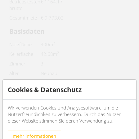
Betriebskosten
€ 1164.17
brutto
Gesamtmiete
€ 9.773,02
Basisdaten
2
Nutzfläche
400m
2
Kellerfläche
42.68m
Zimmer
3
Alter
Neubau
Zustand
sehr gut
Cookies & Datenschutz
Verfügbar ab
nV
Vertragsart
befristet
Wir verwenden Cookies und Analysesoftware, um die
Nutzerfreundlichkeit zu verbessern. Durch das Nutzen
Ausstattung
dieser Website stimmen Sie deren Verwendung zu.
Boden
Fliesenboden
mehr Informationen
Parken
--