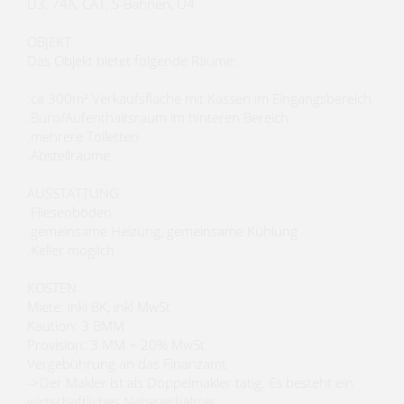
U3, 74A, CAT, S-Bahnen, U4
OBJEKT
Das Objekt bietet folgende Räume:
.ca 300m² Verkaufsfläche mit Kassen im Eingangsbereich
.Büro/Aufenthaltsraum im hinteren Bereich
.mehrere Toiletten
.Abstellräume
AUSSTATTUNG
.Fliesenböden
.gemeinsame Heizung, gemeinsame Kühlung
.Keller möglich
KOSTEN
Miete: inkl BK, inkl MwSt
Kaution: 3 BMM
Provision: 3 MM + 20% MwSt
Vergebührung an das Finanzamt
->Der Makler ist als Doppelmakler tätig. Es besteht ein
wirtschaftliches Naheverhältnis