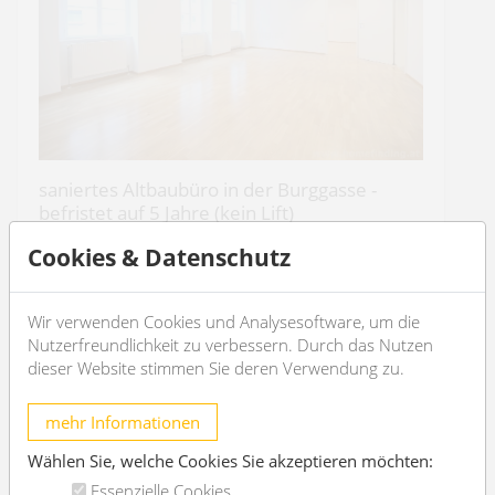
saniertes Altbaubüro in der Burggasse -
befristet auf 5 Jahre (kein Lift)
1070 Wien
Cookies & Datenschutz
4
2
Wir verwenden Cookies und Analysesoftware, um die
Nutzerfreundlichkeit zu verbessern. Durch das Nutzen
€ 1.791,58
/Monat
dieser Website stimmen Sie deren Verwendung zu.
OBJEKT DETAILS
mehr Informationen
Wählen Sie, welche Cookies Sie akzeptieren möchten:
Essenzielle Cookies