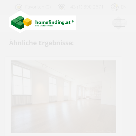
Favoriten (0)
+43 (1) 890 2671
EN
Ähnliche Ergebnisse: