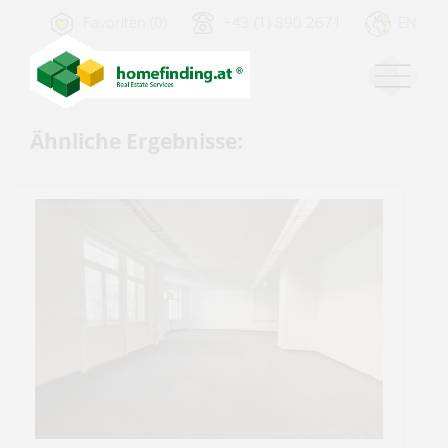
Favoriten (0)
+43 (1) 890 2671
EN
Ähnliche Ergebnisse: