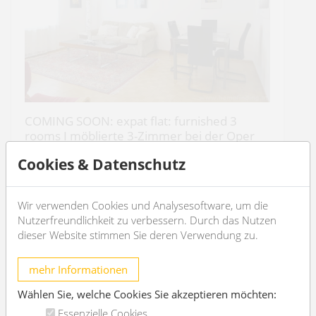
COMING SOON: expat flat: furnished 3
rooms I möblierte 3-Zimmer bei der Oper
1010 Wien
Cookies & Datenschutz
2
3
93m
1
2
Wir verwenden Cookies und Analysesoftware, um die
Nutzerfreundlichkeit zu verbessern. Durch das Nutzen
€ 1.850,-
/Monat
dieser Website stimmen Sie deren Verwendung zu.
OBJEKT DETAILS
mehr Informationen
Wählen Sie, welche Cookies Sie akzeptieren möchten:
Essenzielle Cookies