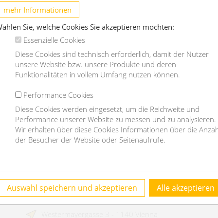
building
d
mehr Informationen
1030 Wien
ählen Sie, welche Cookies Sie akzeptieren möchten:
Essenzielle Cookies
2
Diese Cookies sind technisch erforderlich, damit der Nutzer
unsere Website bzw. unsere Produkte und deren
€ 13.528,80
€
Funktionalitäten in vollem Umfang nutzen können.
/month
Performance Cookies
OBJEKT DETAILS
Diese Cookies werden eingesetzt, um die Reichweite und
Performance unserer Website zu messen und zu analysieren.
Wir erhalten über diese Cookies Informationen über die Anzah
der Besucher der Website oder Seitenaufrufe.
Contact
Auswahl speichern und akzeptieren
Alle akzeptieren
homefinding.at - Mag Janauer & Göllner GmbH
Westermayergasse 3 - 1140 Vienna