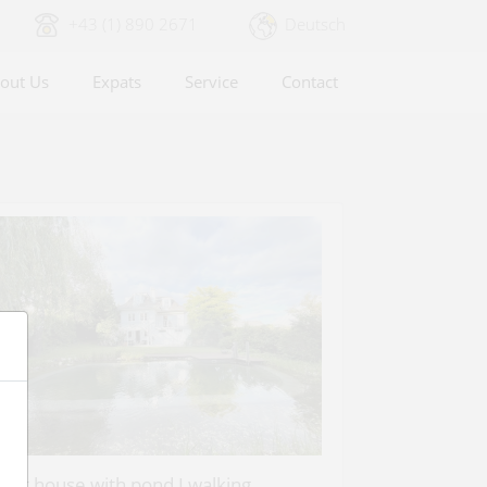
+43 (1) 890 2671
Deutsch
out Us
Expats
Service
Contact
reat house with pond I walking