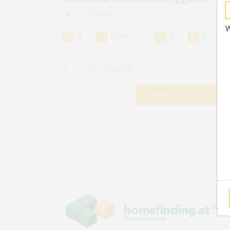
1110 Wien
W
2
4
87m
2
2
€ 1.782,-
/month
OBJEKT DETAILS