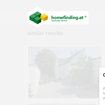
similar results:
W
N
W
small house with south facing garden