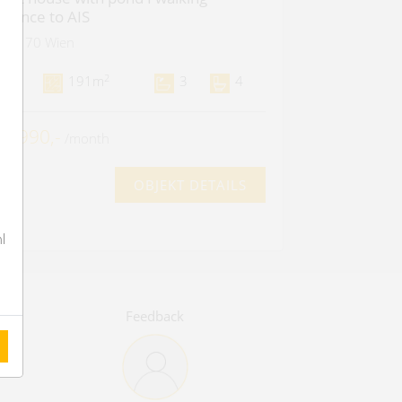
istance to AIS
1170 Wien
2
6
191m
3
4
 5.990,-
/month
OBJEKT DETAILS
l
Feedback