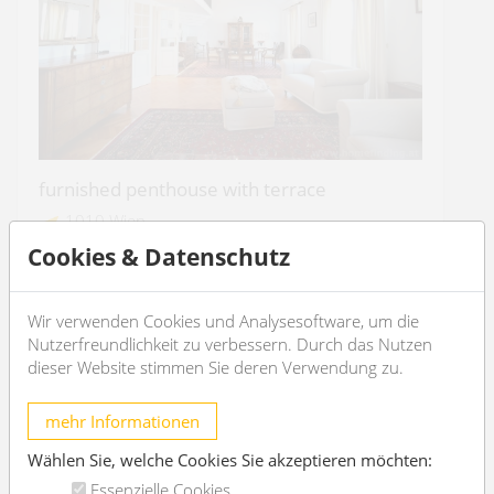
furnished penthouse with terrace
1010 Wien
Cookies & Datenschutz
2
3
138m
2
2
Wir verwenden Cookies und Analysesoftware, um die
€ 5.109,24
/month
Nutzerfreundlichkeit zu verbessern. Durch das Nutzen
dieser Website stimmen Sie deren Verwendung zu.
OBJEKT DETAILS
mehr Informationen
Wählen Sie, welche Cookies Sie akzeptieren möchten:
Essenzielle Cookies