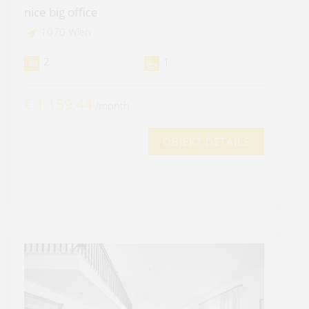
nice big office
1070 Wien
2
1
€ 1.159,44
/month
OBJEKT DETAILS