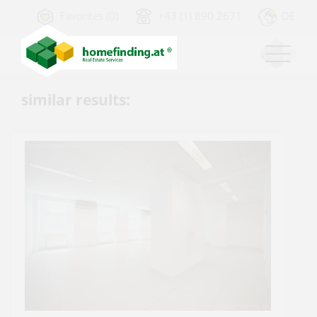
Favorites (0)
+43 (1) 890 2671
DE
similar results: