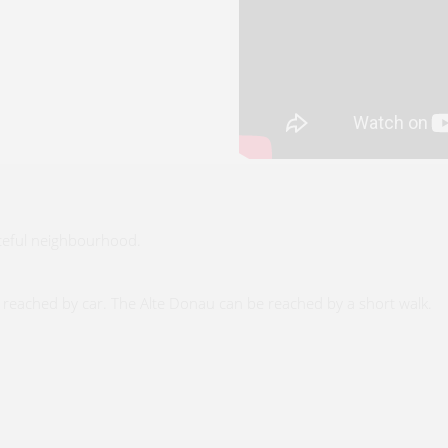
ceful neighbourhood.
reached by car. The Alte Donau can be reached by a short walk.