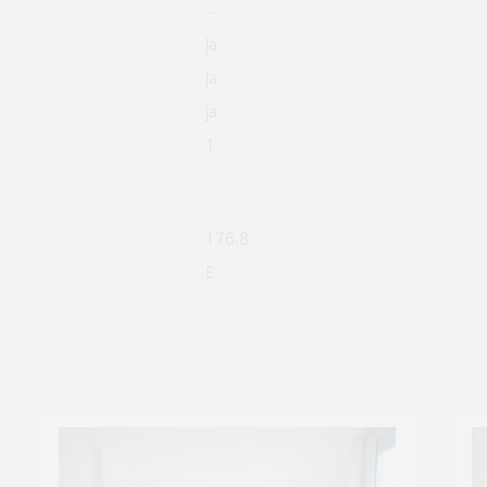
--
ja
ja
ja
1
176.8
E