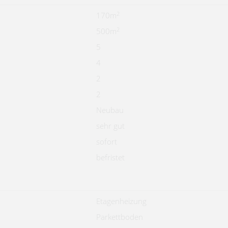
2
170m
2
500m
5
4
2
2
Neubau
sehr gut
sofort
befristet
Etagenheizung
Parkettboden