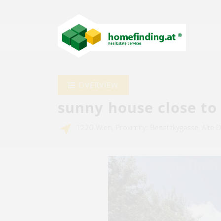
OVERVIEW
sunny house close to
1220 Wien, Proximity: Benatzkygasse, Alte