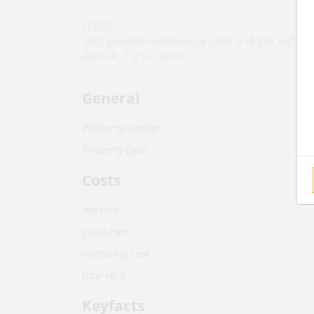
COSTS
rent: general maintenance costs and VAT include
deposit: 3 gross rents
General
Propertynumber
Property type
Costs
net rent
gross rent
operating cost
total rent
Keyfacts