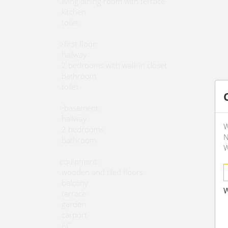
.living dining room with terrace
.kitchen
.toilet.
>first floor:
.hallway
.2 bedrooms with walk in closet
.bathroom
.toilet
>basement:
.hallway
W
.2 bedrooms
N
.bathroom
W
equipment:
.wooden and tiled floors
.balcony
W
.terrace
.garden
.carport
.AC