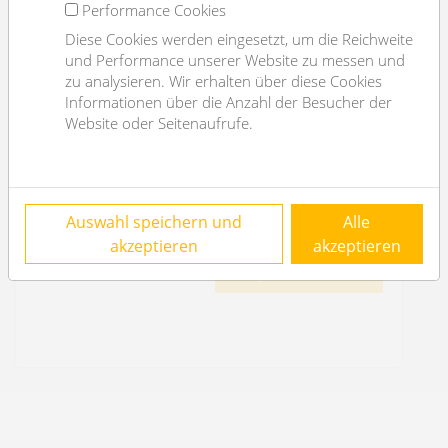
Performance Cookies
Diese Cookies werden eingesetzt, um die Reichweite
und Performance unserer Website zu messen und
zu analysieren. Wir erhalten über diese Cookies
near parliament, fully furnished 3 rooms
Informationen über die Anzahl der Besucher der
1010 Wien
Website oder Seitenaufrufe.
2
3
94m
1
1
€ 3.384,85
Auswahl speichern und
Alle
/month
akzeptieren
akzeptieren
OBJEKT DETAILS