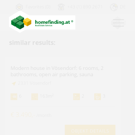
Favorites (0)
+43 (1) 890 2671
DE
similar results:
Modern house in Vösendorf: 6 rooms, 2
bathrooms, open air parking, sauna
2331 Vösendorf
2
6
163m
2
3
€ 3.490,-
/month
OBJEKT DETAILS