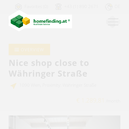
Favorites (0)
+43 (1) 890 2671
DE
OVERVIEW
Nice shop close to
Währinger Straße
1090 Wien, Proximity: Währinger Straße
€ 1.289,81
/month