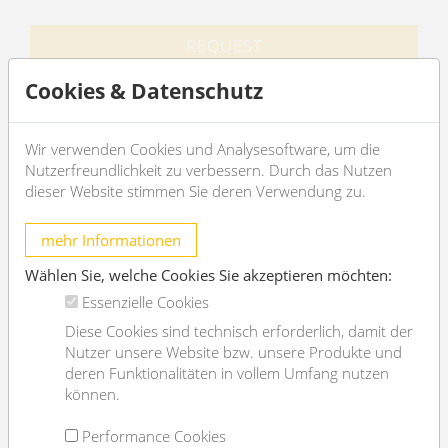
REQUEST
Cookies & Datenschutz
EXPOSÉ
Wir verwenden Cookies und Analysesoftware, um die
Nutzerfreundlichkeit zu verbessern. Durch das Nutzen
dieser Website stimmen Sie deren Verwendung zu.
General
mehr Informationen
Propertynumber
11809
Wählen Sie, welche Cookies Sie akzeptieren möchten:
Property type
Büro
Essenzielle Cookies
Costs
Diese Cookies sind technisch erforderlich, damit der
Nutzer unsere Website bzw. unsere Produkte und
deren Funktionalitäten in vollem Umfang nutzen
net rent
€ 1.000,-
können.
gross rent
€ 1200
Performance Cookies
operating cost
€ 89.81