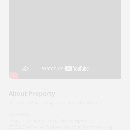
About Property
This nice old style shop is placed near Volksoper.
LOCATION
shops, restaurants and public transport
(37,38,39,40,41,42,5,U6) can be found within walking