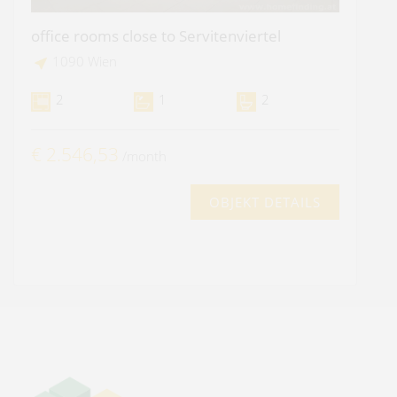
office rooms close to Servitenviertel
1090 Wien
2
1
2
€ 2.546,53
/month
OBJEKT DETAILS