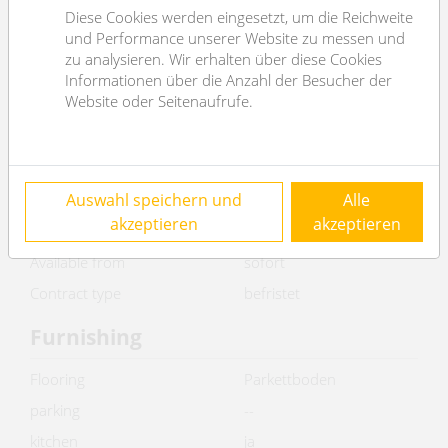
Diese Cookies werden eingesetzt, um die Reichweite
total rent
€ 1.289,81
und Performance unserer Website zu messen und
zu analysieren. Wir erhalten über diese Cookies
Keyfacts
Informationen über die Anzahl der Besucher der
Website oder Seitenaufrufe.
2
usable area
42m
rooms
2
WC
1
Auswahl speichern und
Alle
Property age
Altbau
akzeptieren
akzeptieren
condition
sehr gut
Available from
sofort
Contract type
befristet
Furnishing
Flooring
Parkettboden
parking
--
kitchen
ja