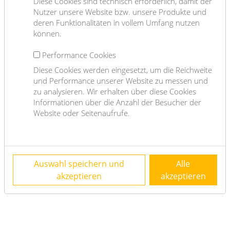
Diese Cookies sind technisch erforderlich, damit der
Nutzer unsere Website bzw. unsere Produkte und
Costs
deren Funktionalitäten in vollem Umfang nutzen
können.
net rent
€ 1.202,56
Performance Cookies
gross rent
€ 1322.82
Diese Cookies werden eingesetzt, um die Reichweite
operating cost
€ 278.62
und Performance unserer Website zu messen und
total rent
€ 1.601,44
zu analysieren. Wir erhalten über diese Cookies
Informationen über die Anzahl der Besucher der
Deposit
€ 6405.76
Website oder Seitenaufrufe.
Keyfacts
2
living area
75.16m
rooms
Auswahl speichern und
2
Alle
akzeptieren
akzeptieren
bedroom
1
bath
1
WC
1
Property age
Neubau