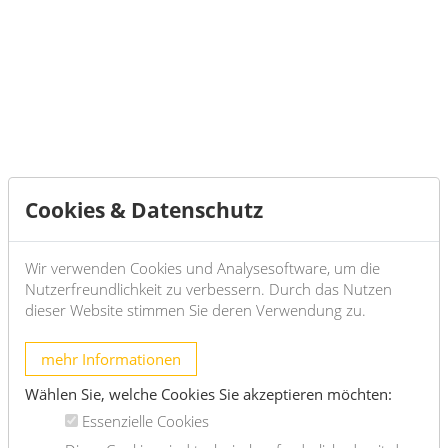
EQUIPMENT
.wooden and tiled floors
COSTS
rent: general maintenance costs, costs of elevator and
VAT included
deposit: 4 gross rents = € 6405,76
REQUEST
Cookies & Datenschutz
EXPOSÉ
Wir verwenden Cookies und Analysesoftware, um die
Nutzerfreundlichkeit zu verbessern. Durch das Nutzen
dieser Website stimmen Sie deren Verwendung zu.
mehr Informationen
General
Wählen Sie, welche Cookies Sie akzeptieren möchten:
Propertynumber
11783
Essenzielle Cookies
Property type
Wohnung