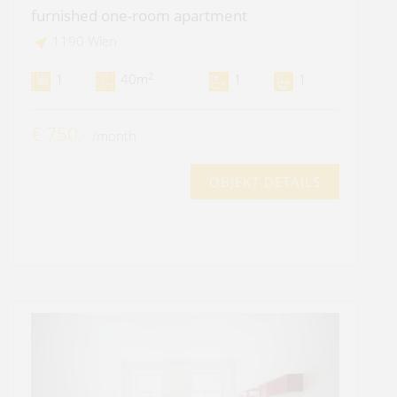
furnished one-room apartment
1190 Wien
2
1
40m
1
1
€ 750,-
/month
OBJEKT DETAILS