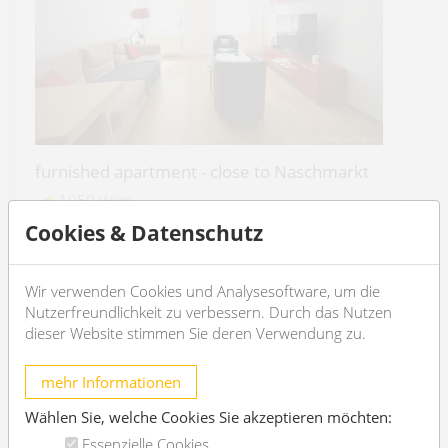
furnished apartment - close to Naschmarkt
1050 Wien
Cookies & Datenschutz
2
3
62m
1
1
Wir verwenden Cookies und Analysesoftware, um die
€ 1.370,-
/month
Nutzerfreundlichkeit zu verbessern. Durch das Nutzen
dieser Website stimmen Sie deren Verwendung zu.
OBJEKT DETAILS
mehr Informationen
Wählen Sie, welche Cookies Sie akzeptieren möchten:
Essenzielle Cookies