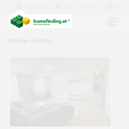
Favorites (0)
+43 (1) 890 2671
DE
similar results: