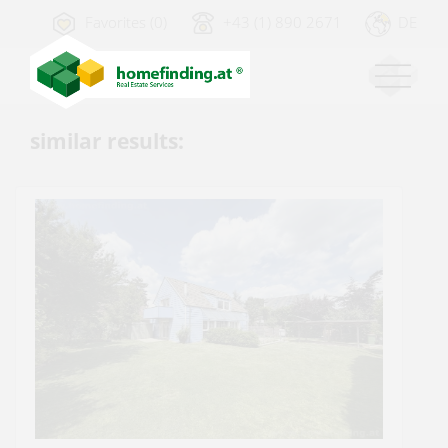
Favorites (0)
+43 (1) 890 2671
DE
similar results: