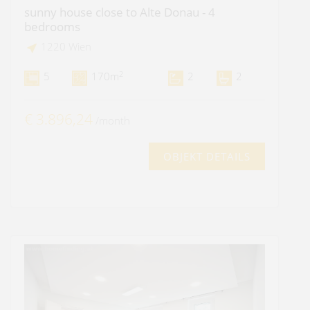
sunny house close to Alte Donau - 4
bedrooms
1220 Wien
2
5
170m
2
2
€ 3.896,24
/month
OBJEKT DETAILS