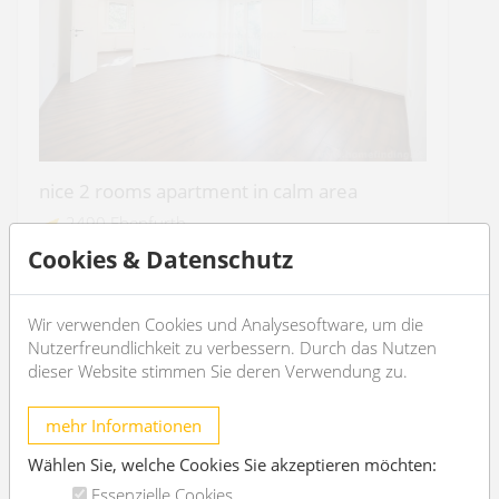
nice 2 rooms apartment in calm area
2490 Ebenfurth
Cookies & Datenschutz
2
2
60m
1
1
Wir verwenden Cookies und Analysesoftware, um die
€ 169.000,-
purchase price
Nutzerfreundlichkeit zu verbessern. Durch das Nutzen
dieser Website stimmen Sie deren Verwendung zu.
OBJEKT DETAILS
mehr Informationen
Wählen Sie, welche Cookies Sie akzeptieren möchten:
Essenzielle Cookies