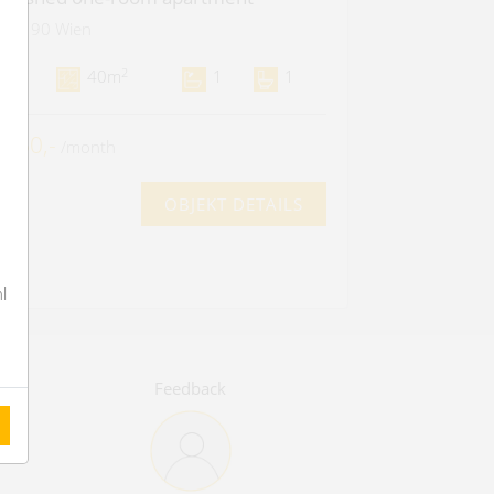
1190 Wien
2
1
40m
1
1
 750,-
/month
OBJEKT DETAILS
l
Feedback