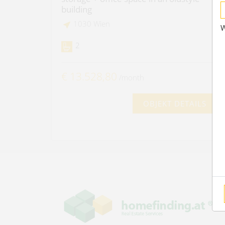
building
1030 Wien
W
2
€ 13.528,80
/month
OBJEKT DETAILS