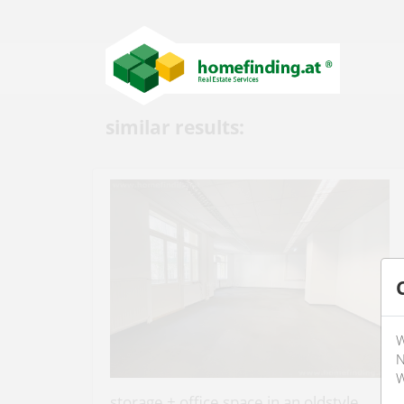
similar results:
W
N
W
storage + office space in an oldstyle