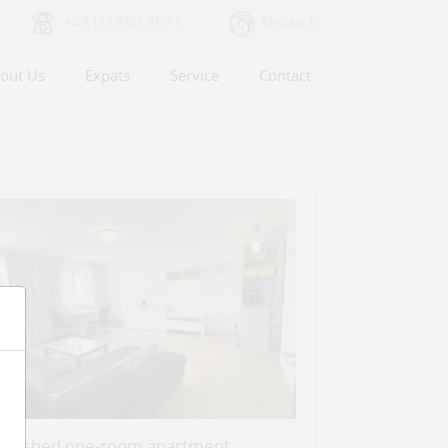
+43 (1) 890 2671
Deutsch
out Us
Expats
Service
Contact
urnished one-room apartment