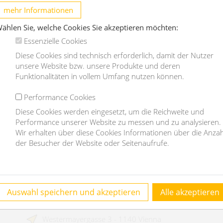
mehr Informationen
1230 Wien
ählen Sie, welche Cookies Sie akzeptieren möchten:
2
5
180m
2
2
Essenzielle Cookies
Diese Cookies sind technisch erforderlich, damit der Nutzer
€ 3.995,-
€
unsere Website bzw. unsere Produkte und deren
/month
Funktionalitäten in vollem Umfang nutzen können.
OBJEKT DETAILS
Performance Cookies
Diese Cookies werden eingesetzt, um die Reichweite und
Performance unserer Website zu messen und zu analysieren.
Wir erhalten über diese Cookies Informationen über die Anzah
der Besucher der Website oder Seitenaufrufe.
Contact
Auswahl speichern und akzeptieren
Alle akzeptieren
homefinding.at - Mag Janauer & Göllner GmbH
Westermayergasse 3 - 1140 Vienna