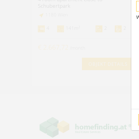
Schubertpark
1180 Wien
W
2
4
141m
2
2
€ 2.667,72
/month
OBJEKT DETAILS