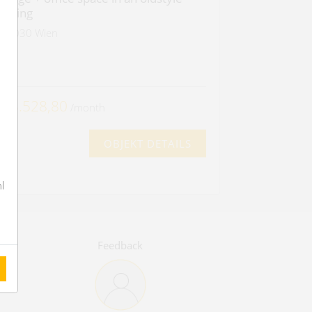
uilding
1030 Wien
2
 13.528,80
/month
OBJEKT DETAILS
l
Feedback