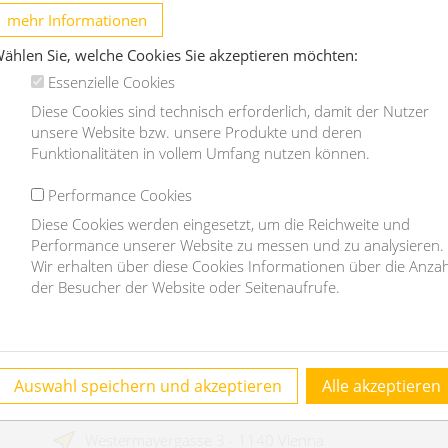
b
mehr Informationen
1130 Wien
ählen Sie, welche Cookies Sie akzeptieren möchten:
2
4
180m
1
1
Essenzielle Cookies
Diese Cookies sind technisch erforderlich, damit der Nutzer
€ 2.050,-
unsere Website bzw. unsere Produkte und deren
/month
€
Funktionalitäten in vollem Umfang nutzen können.
OBJEKT DETAILS
Performance Cookies
Diese Cookies werden eingesetzt, um die Reichweite und
Performance unserer Website zu messen und zu analysieren.
Wir erhalten über diese Cookies Informationen über die Anzah
der Besucher der Website oder Seitenaufrufe.
Contact
Auswahl speichern und akzeptieren
Alle akzeptieren
homefinding.at - Mag Janauer & Göllner GmbH
Westermayergasse 3 - 1140 Vienna