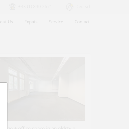
+43 (1) 890 2671
Deutsch
out Us
Expats
Service
Contact
torage + office space in an oldstyle