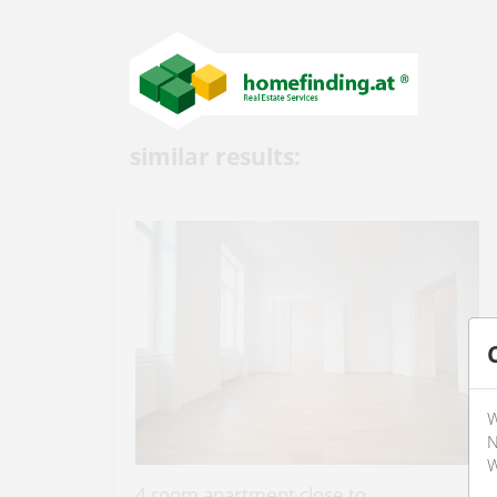
similar results:
W
N
W
4 room apartment close to