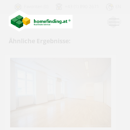
Favoriten (0)
+43 (1) 890 2671
EN
Ähnliche Ergebnisse: