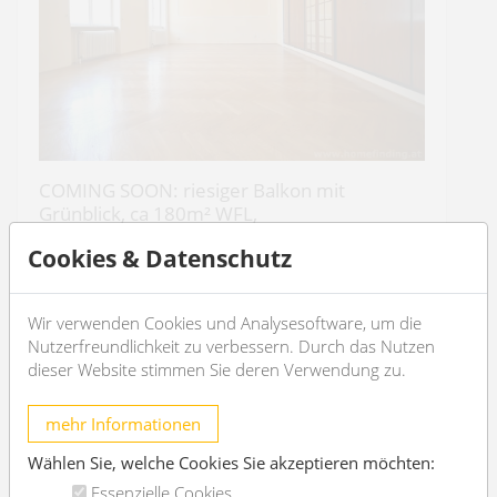
COMING SOON: riesiger Balkon mit
Grünblick, ca 180m² WFL,
renovierungsbedürftig
Cookies & Datenschutz
1130 Wien
2
4
180m
1
1
Wir verwenden Cookies und Analysesoftware, um die
Nutzerfreundlichkeit zu verbessern. Durch das Nutzen
dieser Website stimmen Sie deren Verwendung zu.
€ 2.050,-
/Monat
mehr Informationen
OBJEKT DETAILS
Wählen Sie, welche Cookies Sie akzeptieren möchten:
Essenzielle Cookies