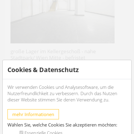
große Lager im Kellergeschoß - nahe
Stadtpark/ Wien Mitte - befristet
1030 Wien
Cookies & Datenschutz
4
2
Wir verwenden Cookies und Analysesoftware, um die
Nutzerfreundlichkeit zu verbessern. Durch das Nutzen
€ 5.556,87
/Monat
dieser Website stimmen Sie deren Verwendung zu.
OBJEKT DETAILS
mehr Informationen
Wählen Sie, welche Cookies Sie akzeptieren möchten:
Essenzielle Cookies