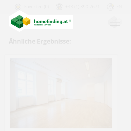
Favoriten (0)
+43 (1) 890 2671
EN
Ähnliche Ergebnisse: