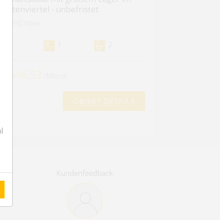
ervitenviertel - unbefristet
1090 Wien
2
1
2
 2.546,53
/Monat
OBJEKT DETAILS
l
Kundenfeedback