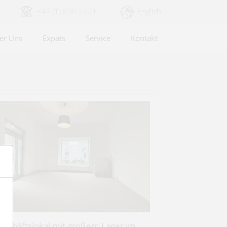
+43 (1) 890 2671
English
er Uns
Expats
Service
Kontakt
eschäftslokal mit großem Lager im