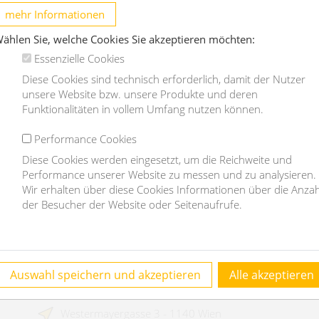
Zimmerwohnung (Zweitbezug)
S
mehr Informationen
2490 Ebenfurth
ählen Sie, welche Cookies Sie akzeptieren möchten:
Essenzielle Cookies
2
2
60m
1
1
Diese Cookies sind technisch erforderlich, damit der Nutzer
unsere Website bzw. unsere Produkte und deren
€ 169.000,-
€
Funktionalitäten in vollem Umfang nutzen können.
Kaufpreis
Performance Cookies
OBJEKT DETAILS
Diese Cookies werden eingesetzt, um die Reichweite und
Performance unserer Website zu messen und zu analysieren.
Wir erhalten über diese Cookies Informationen über die Anzah
der Besucher der Website oder Seitenaufrufe.
Kontakt
Auswahl speichern und akzeptieren
Alle akzeptieren
homefinding.at - Mag Janauer & Göllner GmbH
Westermayergasse 3 - 1140 Wien