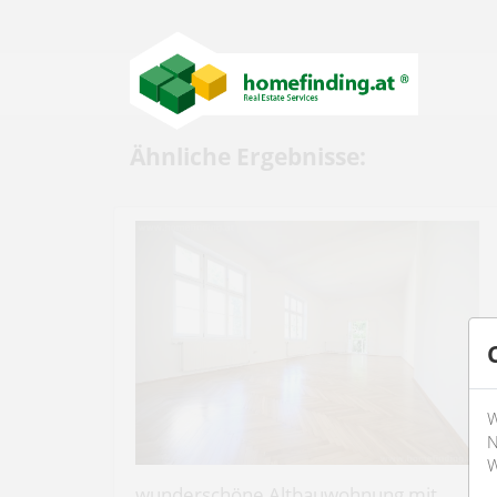
Ähnliche Ergebnisse:
W
N
W
wunderschöne Altbauwohnung mit