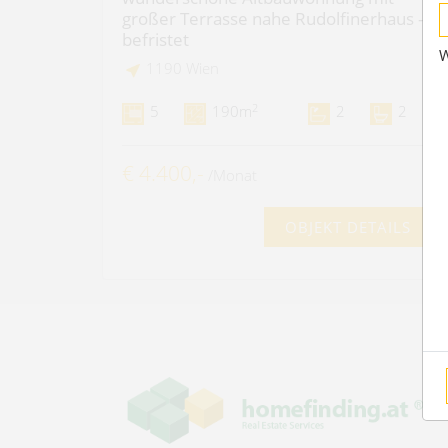
großer Terrasse nahe Rudolfinerhaus -
befristet
W
1190 Wien
2
5
190m
2
2
€ 4.400,-
/Monat
OBJEKT DETAILS