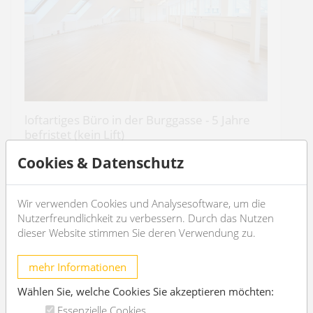
loftartiges Büro in der Burggasse - 5 Jahre
befristet (kein Lift)
1070 Wien
Cookies & Datenschutz
2
2
205m
2
Wir verwenden Cookies und Analysesoftware, um die
Nutzerfreundlichkeit zu verbessern. Durch das Nutzen
€ 3.311,48
/Monat
dieser Website stimmen Sie deren Verwendung zu.
OBJEKT DETAILS
mehr Informationen
Wählen Sie, welche Cookies Sie akzeptieren möchten:
Essenzielle Cookies