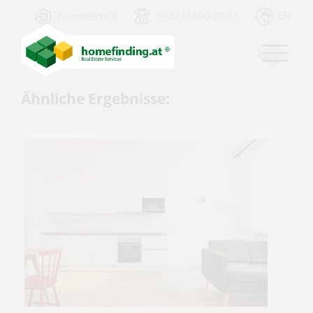
Favoriten (0)
+43 (1) 890 2671
EN
Ähnliche Ergebnisse: