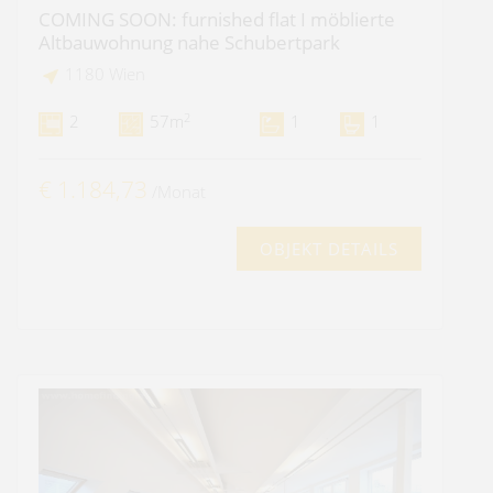
COMING SOON: furnished flat I möblierte
Altbauwohnung nahe Schubertpark
1180 Wien
2
2
57m
1
1
€ 1.184,73
/Monat
OBJEKT DETAILS