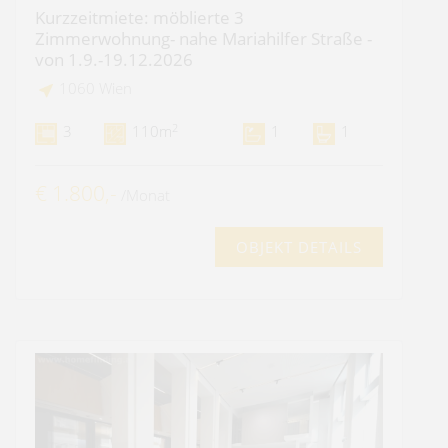
Kurzzeitmiete: möblierte 3
Zimmerwohnung- nahe Mariahilfer Straße -
von 1.9.-19.12.2026
1060 Wien
2
3
110m
1
1
€ 1.800,-
/Monat
OBJEKT DETAILS