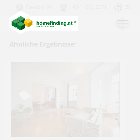
Favoriten (0)
+43 (1) 890 2671
EN
Ähnliche Ergebnisse: