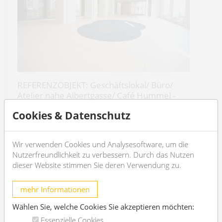
REFERENZOBJEKT: Geschäftslokal/ Büro/
Atelier nahe Albertgasse/ Café Hummel -
unbefristet
Cookies & Datenschutz
1080 Wien
7
4
Wir verwenden Cookies und Analysesoftware, um die
Nutzerfreundlichkeit zu verbessern. Durch das Nutzen
dieser Website stimmen Sie deren Verwendung zu.
€ 12.616,74
/Monat
mehr Informationen
OBJEKT DETAILS
Wählen Sie, welche Cookies Sie akzeptieren möchten:
Essenzielle Cookies