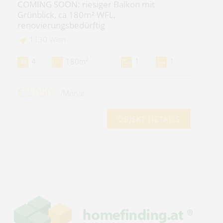
COMING SOON: riesiger Balkon mit
Grünblick, ca 180m² WFL,
renovierungsbedürftig
1130 Wien
2
4
180m
1
1
€ 2.050,-
/Monat
OBJEKT DETAILS