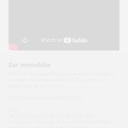
Zur Immobilie
Sehr helle Neubauwohnung in einer ruhigen Sackgasse
und doch nur ein paar Minuten zu Fuß von der U4-
Station Ober St. Veit entfernt.
VIDEO: https://youtu.be/XSEgIZfSG3U
LAGE
Die Wohnanlage verfügt über eine sehr gute
Infrastruktur: Geschäfte, Restaurants und öffentliche
Verkehrsmittel (U4, 53B, 54B, 55B) befinden sich in