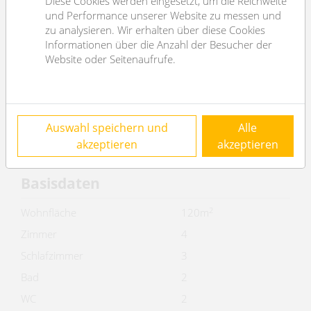
Diese Cookies werden eingesetzt, um die Reichweite
Objektnummer
462
und Performance unserer Website zu messen und
Immobilientyp
Wohnung
zu analysieren. Wir erhalten über diese Cookies
Informationen über die Anzahl der Besucher der
Kosten
Website oder Seitenaufrufe.
Nettomiete
€ 1.822,55
Bruttomiete
€ 2004.81
Auswahl speichern und
Alle
Betriebskosten brutto
€ 403.48
akzeptieren
akzeptieren
Gesamtmiete
€ 2.408,29
Basisdaten
2
Wohnfläche
120m
Zimmer
4
Schlafzimmer
3
Bad
2
WC
2