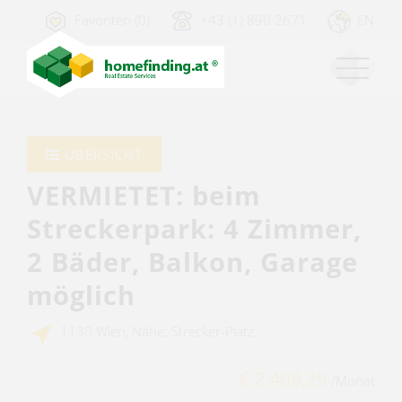
Favoriten (0)
+43 (1) 890 2671
EN
ÜBERSICHT
VERMIETET: beim
Streckerpark: 4 Zimmer,
2 Bäder, Balkon, Garage
möglich
1130 Wien, Nähe: Strecker-Platz
€ 2.408,29
/Monat