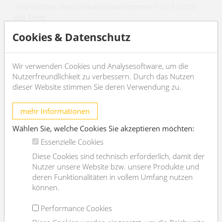
.monatliches Netto-Haushaltseinkommen > ca 3-fache
der Miete
.3 aktuelle Gehaltszettel/ Arbeitsvertrag/ ESt-Bescheid
Cookies & Datenschutz
KOSTEN
Miete: inkl Bk, inkl MwSt
Wir verwenden Cookies und Analysesoftware, um die
Kaution: 4 BMM
Nutzerfreundlichkeit zu verbessern. Durch das Nutzen
->Der Makler vertritt ausschließlich den Vermieter. Es
dieser Website stimmen Sie deren Verwendung zu.
besteht ein wirtschaftliches Naheverhältnis
mehr Informationen
ANFRAGEN
Wählen Sie, welche Cookies Sie akzeptieren möchten:
Essenzielle Cookies
EXPOSÉ
Diese Cookies sind technisch erforderlich, damit der
Nutzer unsere Website bzw. unsere Produkte und
deren Funktionalitäten in vollem Umfang nutzen
können.
Allgemeines
Performance Cookies