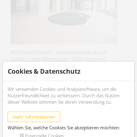
REFERENZOBJEKT: Geschäftslokal/ Büro/
Atelier nahe Albertgasse/ Café Hummel -
unbefristet
Cookies & Datenschutz
1080 Wien
7
4
Wir verwenden Cookies und Analysesoftware, um die
Nutzerfreundlichkeit zu verbessern. Durch das Nutzen
dieser Website stimmen Sie deren Verwendung zu.
€ 12.616,74
/Monat
mehr Informationen
OBJEKT DETAILS
Wählen Sie, welche Cookies Sie akzeptieren möchten:
Essenzielle Cookies