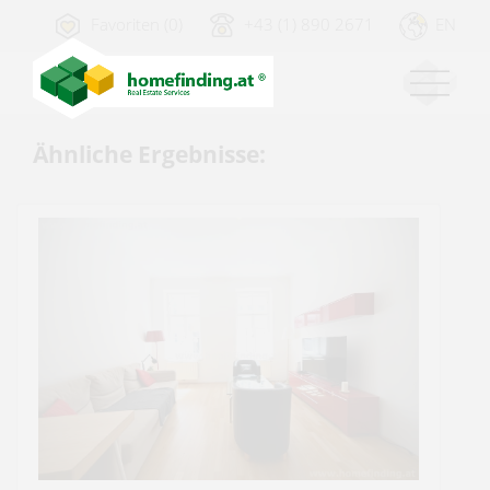
Favoriten (0)
+43 (1) 890 2671
EN
Ähnliche Ergebnisse: