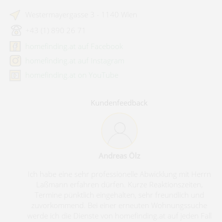
Westermayergasse 3 - 1140 Wien
+43 (1) 890 26 71
homefinding.at auf Facebook
homefinding.at auf Instagram
homefinding.at on YouTube
Kundenfeedback
Andreas Ölz
Ich habe eine sehr professionelle Abwicklung mit Herrn
Ich 
Laßmann erfahren dürfen. Kurze Reaktionszeiten,
be
Termine pünktlich eingehalten, sehr freundlich und
sympat
zuvorkommend. Bei einer erneuten Wohnungssuche
betreu
werde ich die Dienste von homefinding.at auf jeden Fall
weiter