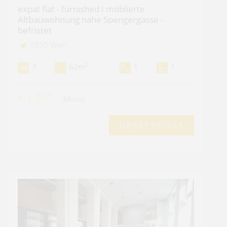
expat flat - furnished I möblierte
Altbauwohnung nahe Spengergasse -
befristet
1050 Wien
2
3
62m
1
1
€ 1.370,-
/Monat
OBJEKT DETAILS