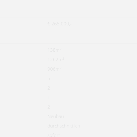
€ 265.000,-
2
138m
2
1262m
2
906m
5
2
1
2
Neubau
durchschnittlich
sofort