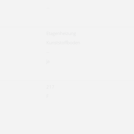
--
Etagenheizung
Kunststoffboden
--
ja
217
F