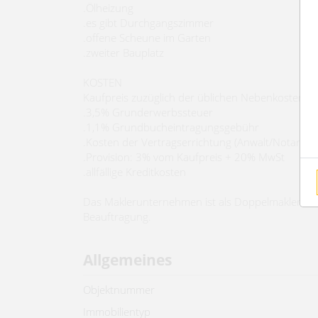
.Ölheizung
.es gibt Durchgangszimmer
.offene Scheune im Garten
.zweiter Bauplatz
KOSTEN
Kaufpreis zuzüglich der üblichen Nebenkosten:
.3,5% Grunderwerbssteuer
.1,1% Grundbucheintragungsgebühr
.Kosten der Vertragserrichtung (Anwalt/Notar)
.Provision: 3% vom Kaufpreis + 20% MwSt
.allfällige Kreditkosten
Das Maklerunternehmen ist als Doppelmakler täti
Beauftragung.
Allgemeines
Objektnummer
Immobilientyp