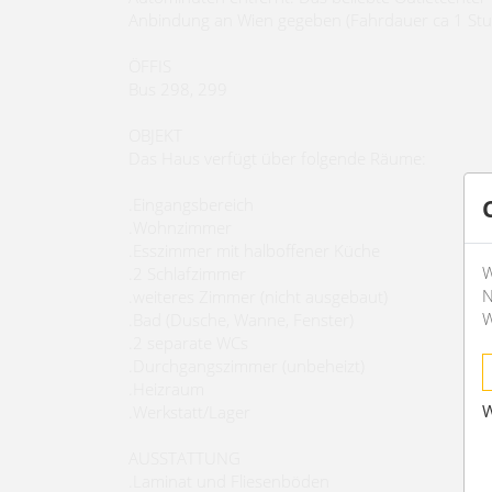
Anbindung an Wien gegeben (Fahrdauer ca 1 Stu
ÖFFIS
Bus 298, 299
OBJEKT
Das Haus verfügt über folgende Räume:
.Eingangsbereich
.Wohnzimmer
.Esszimmer mit halboffener Küche
W
.2 Schlafzimmer
N
.weiteres Zimmer (nicht ausgebaut)
W
.Bad (Dusche, Wanne, Fenster)
.2 separate WCs
.Durchgangszimmer (unbeheizt)
.Heizraum
W
.Werkstatt/Lager
AUSSTATTUNG
.Laminat und Fliesenböden