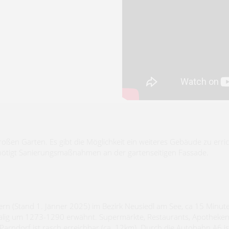
roßen Garten. Es gibt die Möglichkeit ein weiteres Gebäude zu erri
nötigt Sanierungsmaßnahmen an der gartenseitigen Fassade.
rn (Stand 1. Jänner 2025) im Bezirk Neusiedl am See, ca 15 Minut
tmalig um 1273-1290 erwähnt. Supermärkte, Restaurants, Apotheken
Parndorf ist rasch erreichbar (ca. 12km). Durch die Autobahn A6 is