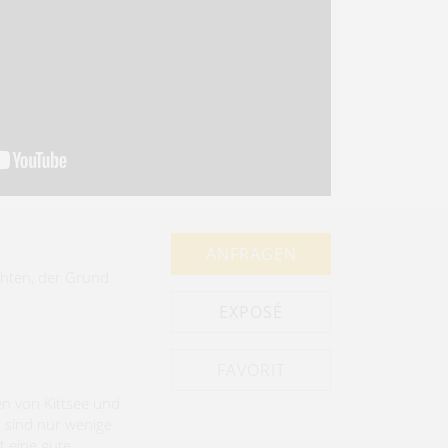
ANFRAGEN
chten, der Grund
EXPOSÉ
en von Kittsee und
 sind nur wenige
t eine gute