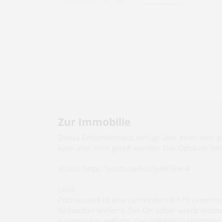
Zur Immobilie
Dieses Einfamilienhaus verfügt über einen sehr g
kann aber nicht geteilt werden. Das Gebäude be
VIDEO: https://youtu.be/hDOjvWEWen4
LAGE
Potzneusiedl ist eine Gemeinde mit 679 Einwohne
Nickelsdorf entfernt. Der Ort selber wurde ers
Autominuten entfernt. Das beliebte Outletcenter 