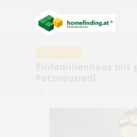
ÜBERSICHT
Einfamilienhaus mit 
Potzneusiedl
2473 Potzneusiedl, Nähe: Schloss Potzneusi