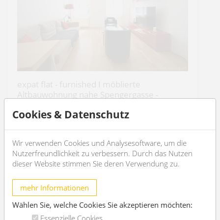
expat flat - furnished I möblierte
Altbauwohnung nahe Spengergasse -
befristet
Cookies & Datenschutz
1050 Wien
2
3
62m
1
1
Wir verwenden Cookies und Analysesoftware, um die
Nutzerfreundlichkeit zu verbessern. Durch das Nutzen
dieser Website stimmen Sie deren Verwendung zu.
€ 1.370,-
/Monat
mehr Informationen
OBJEKT DETAILS
Wählen Sie, welche Cookies Sie akzeptieren möchten:
Essenzielle Cookies