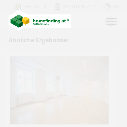
Favoriten (0)
+43 (1) 890 2671
EN
Ähnliche Ergebnisse: