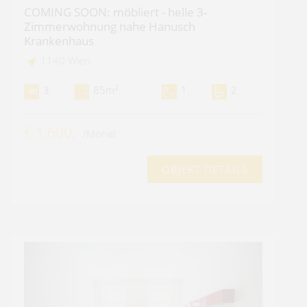
COMING SOON: möbliert - helle 3-
Zimmerwohnung nahe Hanusch
Krankenhaus
1140 Wien
2
3
85m
1
2
€ 1.600,-
/Monat
OBJEKT DETAILS