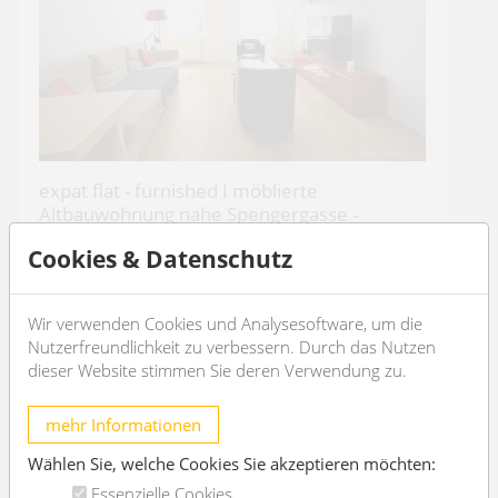
expat flat - furnished I möblierte
Altbauwohnung nahe Spengergasse -
befristet
Cookies & Datenschutz
1050 Wien
2
3
62m
1
1
Wir verwenden Cookies und Analysesoftware, um die
Nutzerfreundlichkeit zu verbessern. Durch das Nutzen
dieser Website stimmen Sie deren Verwendung zu.
€ 1.370,-
/Monat
mehr Informationen
OBJEKT DETAILS
Wählen Sie, welche Cookies Sie akzeptieren möchten:
Essenzielle Cookies