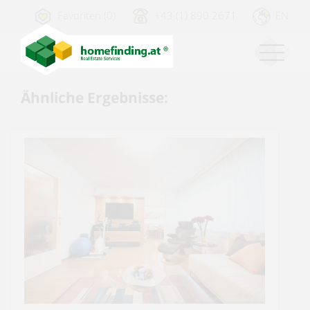
Favoriten (0)
+43 (1) 890 2671
EN
Ähnliche Ergebnisse: