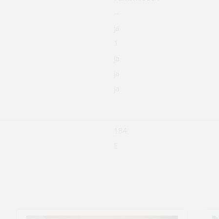
--
ja
1
ja
ja
ja
184
E