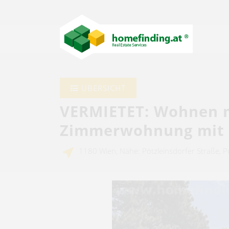
ÜBERSICHT
VERMIETET: Wohnen m
Zimmerwohnung mit L
1180 Wien, Nähe: Pötzleinsdorfer Straße, P