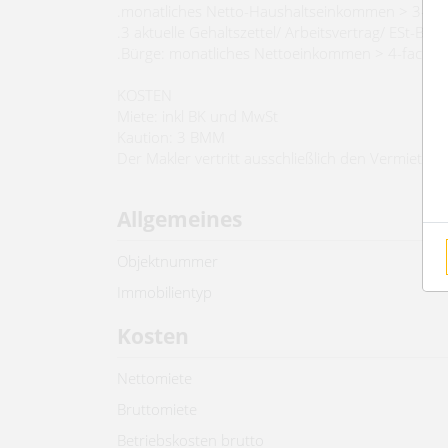
.monatliches Netto-Haushaltseinkommen > 3-fac
.3 aktuelle Gehaltszettel/ Arbeitsvertrag/ ESt-Bes
.Bürge: monatliches Nettoeinkommen > 4-fache 
KOSTEN
Miete: inkl BK und MwSt
Kaution: 3 BMM
Der Makler vertritt ausschließlich den Vermieter
Allgemeines
Objektnummer
Immobilientyp
Kosten
Nettomiete
Bruttomiete
Betriebskosten brutto