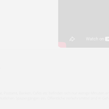
k
e, Postamt, Banken, Cafes etc befinden sich nur wenige Minuten en
emütlichen Spaziergängen ein. Öffentliche Verkehrsmittel sind in Ge