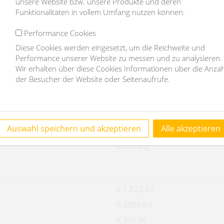
unsere Website bzw. unsere Produkte und deren
he der Miete
Funktionalitäten in vollem Umfang nutzen können.
cheid
der Miete
Performance Cookies
Diese Cookies werden eingesetzt, um die Reichweite und
Performance unserer Website zu messen und zu analysieren.
Wir erhalten über diese Cookies Informationen über die Anzah
der Besucher der Website oder Seitenaufrufe.
. Es besteht ein wirtschaftliches Naheverhältnis aufgrund wiederke
Auswahl speichern und akzeptieren
Alle akzeptieren
11735
Wohnung
€ 1.822,39
€ 2004.63
€ 345.36