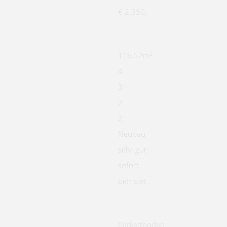
€ 2.350,-
2
116.52m
4
3
2
2
Neubau
sehr gut
sofort
befristet
Parkettboden