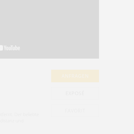
ANFRAGEN
EXPOSÉ
tfernt. Der beliebte
hdistanz und