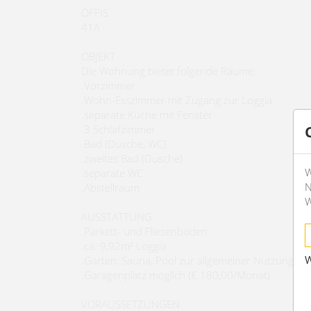
ÖFFIS
41A
OBJEKT
Die Wohnung bietet folgende Räume:
.Vorzimmer
.Wohn-Esszimmer mit Zugang zur Loggia
.separate Küche mit Fenster
.3 Schlafzimmer
.Bad (Dusche, WC)
.zweites Bad (Dusche)
W
.separate WC
N
.Abstellraum
W
AUSSTATTUNG
.Parkett- und Fliesenböden
.ca. 9,92m² Loggia
W
.Garten, Sauna, Pool zur allgemeiner Nutzung.
.Garagenplatz möglich (€ 180,00/Monat)
VORAUSSETZUNGEN