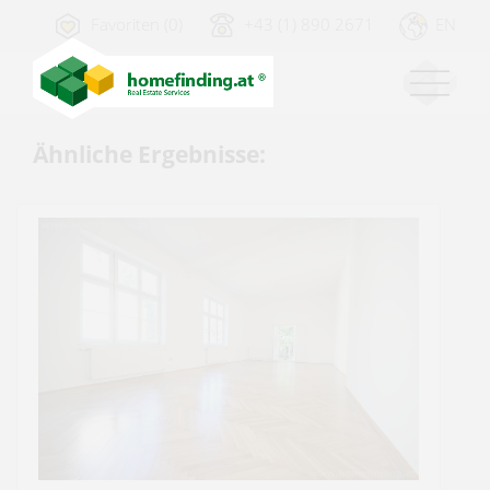
Favoriten (0)
+43 (1) 890 2671
EN
Ähnliche Ergebnisse: