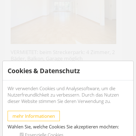
VERMIETET: beim Streckerpark: 4 Zimmer, 2
Bäder, Balkon, Garage möglich
1130 Wien
Cookies & Datenschutz
2
4
120m
2
2
Wir verwenden Cookies und Analysesoftware, um die
Nutzerfreundlichkeit zu verbessern. Durch das Nutzen
€ 2.408,29
/Monat
dieser Website stimmen Sie deren Verwendung zu.
OBJEKT DETAILS
mehr Informationen
Wählen Sie, welche Cookies Sie akzeptieren möchten:
Essenzielle Cookies