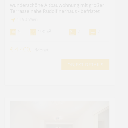
wunderschöne Altbauwohnung mit großer
Terrasse nahe Rudolfinerhaus - befristet
1190 Wien
2
5
190m
2
2
€ 4.400,-
/Monat
OBJEKT DETAILS