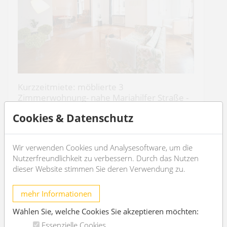
Kurzzeitmiete: möblierte 3
Zimmerwohnung- nahe Mariahilfer Straße -
von 1.9.-19.12.2026
Cookies & Datenschutz
1060 Wien
2
3
110m
1
1
Wir verwenden Cookies und Analysesoftware, um die
Nutzerfreundlichkeit zu verbessern. Durch das Nutzen
dieser Website stimmen Sie deren Verwendung zu.
€ 1.800,-
/Monat
mehr Informationen
OBJEKT DETAILS
Wählen Sie, welche Cookies Sie akzeptieren möchten:
Essenzielle Cookies