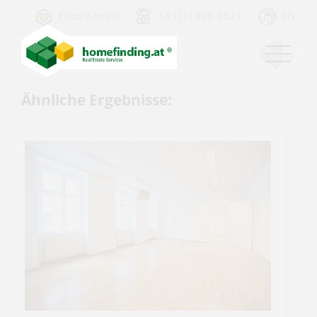
Favoriten (0)
+43 (1) 890 2671
EN
Ähnliche Ergebnisse: