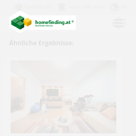
Favoriten (0)
+43 (1) 890 2671
EN
Ähnliche Ergebnisse: