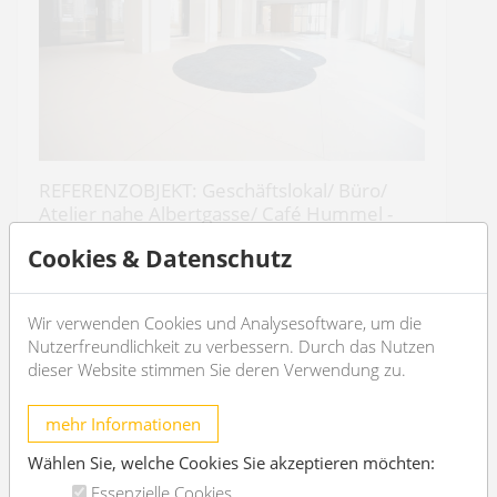
REFERENZOBJEKT: Geschäftslokal/ Büro/
Atelier nahe Albertgasse/ Café Hummel -
unbefristet
Cookies & Datenschutz
1080 Wien
7
4
Wir verwenden Cookies und Analysesoftware, um die
Nutzerfreundlichkeit zu verbessern. Durch das Nutzen
dieser Website stimmen Sie deren Verwendung zu.
€ 12.616,74
/Monat
mehr Informationen
OBJEKT DETAILS
Wählen Sie, welche Cookies Sie akzeptieren möchten:
Essenzielle Cookies