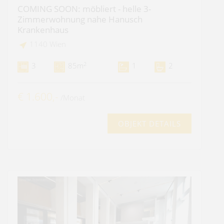
COMING SOON: möbliert - helle 3-
Zimmerwohnung nahe Hanusch
Krankenhaus
1140 Wien
2
3
85m
1
2
€ 1.600,-
/Monat
OBJEKT DETAILS