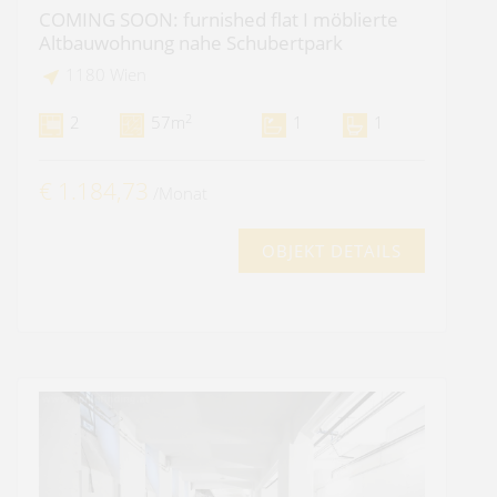
COMING SOON: furnished flat I möblierte
Altbauwohnung nahe Schubertpark
1180 Wien
2
2
57m
1
1
€ 1.184,73
/Monat
OBJEKT DETAILS