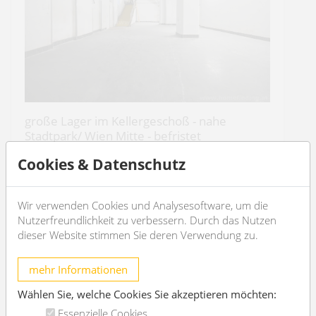
große Lager im Kellergeschoß - nahe
Stadtpark/ Wien Mitte - befristet
1030 Wien
Cookies & Datenschutz
4
2
Wir verwenden Cookies und Analysesoftware, um die
Nutzerfreundlichkeit zu verbessern. Durch das Nutzen
€ 5.556,87
/Monat
dieser Website stimmen Sie deren Verwendung zu.
OBJEKT DETAILS
mehr Informationen
Wählen Sie, welche Cookies Sie akzeptieren möchten:
Essenzielle Cookies