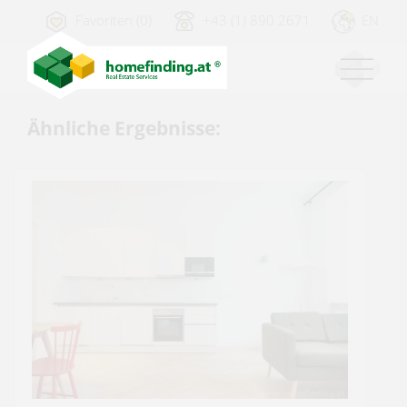
Favoriten (0)
+43 (1) 890 2671
EN
Ähnliche Ergebnisse: