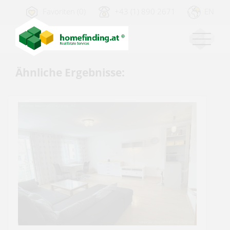
Favoriten (0)
+43 (1) 890 2671
EN
Ähnliche Ergebnisse: