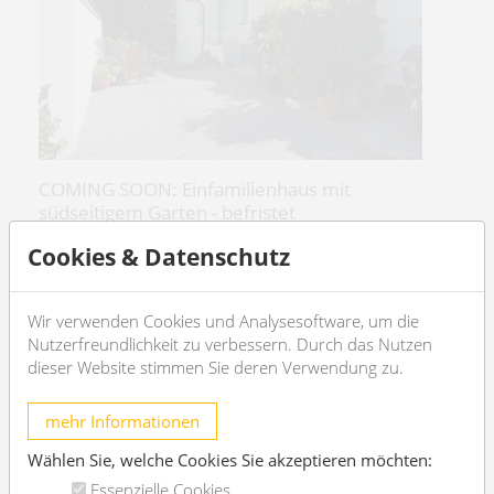
COMING SOON: Einfamilienhaus mit
südseitigem Garten - befristet
1110 Wien
Cookies & Datenschutz
2
4
87m
2
2
Wir verwenden Cookies und Analysesoftware, um die
Nutzerfreundlichkeit zu verbessern. Durch das Nutzen
€ 1.782,-
/Monat
dieser Website stimmen Sie deren Verwendung zu.
OBJEKT DETAILS
mehr Informationen
Wählen Sie, welche Cookies Sie akzeptieren möchten:
Essenzielle Cookies