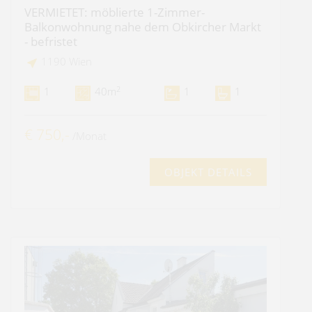
VERMIETET: möblierte 1-Zimmer-
Balkonwohnung nahe dem Obkircher Markt
- befristet
1190 Wien
2
1
40m
1
1
€ 750,-
/Monat
OBJEKT DETAILS