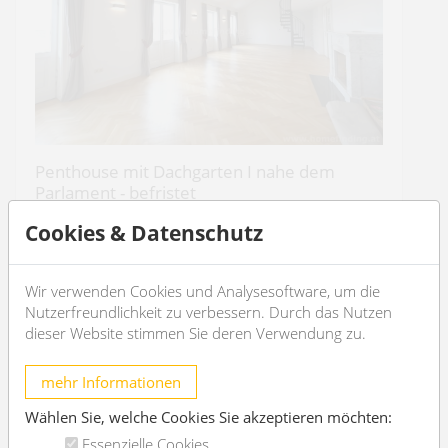
Penthouse mit Dachgarten I nahe dem
Parlament - befristet
1010 Wien
Cookies & Datenschutz
2
4
213m
2
3
Wir verwenden Cookies und Analysesoftware, um die
Nutzerfreundlichkeit zu verbessern. Durch das Nutzen
€ 7.114,30
/Monat
dieser Website stimmen Sie deren Verwendung zu.
OBJEKT DETAILS
mehr Informationen
Wählen Sie, welche Cookies Sie akzeptieren möchten:
Essenzielle Cookies