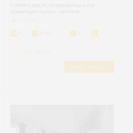
COMING SOON: Einfamilienhaus mit
südseitigem Garten - befristet
1110 Wien
2
4
87m
2
2
€ 1.782,-
/Monat
OBJEKT DETAILS