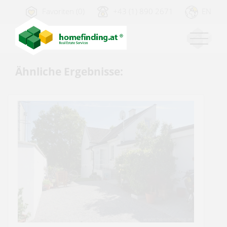
Favoriten (0)
+43 (1) 890 2671
EN
Ähnliche Ergebnisse: