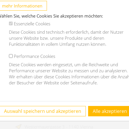
apartment in a calm area - vailable
S
mehr Informationen
1.9.-20.12.2025
ählen Sie, welche Cookies Sie akzeptieren möchten:
1060 Wien
Essenzielle Cookies
2
Diese Cookies sind technisch erforderlich, damit der Nutzer
3
110m
1
1
unsere Website bzw. unsere Produkte und deren
€
Funktionalitäten in vollem Umfang nutzen können.
€ 1.800,-
/month
Performance Cookies
Diese Cookies werden eingesetzt, um die Reichweite und
OBJEKT DETAILS
Performance unserer Website zu messen und zu analysieren.
Wir erhalten über diese Cookies Informationen über die Anzah
der Besucher der Website oder Seitenaufrufe.
Contact
Auswahl speichern und akzeptieren
Alle akzeptieren
homefinding.at - Mag Janauer & Göllner GmbH
Westermayergasse 3 - 1140 Vienna