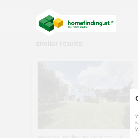
similar results:
W
N
W
sunny house close to Alte Donau - 4