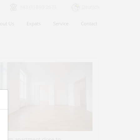
+43 (1) 890 2671
Deutsch
out Us
Expats
Service
Contact
 room apartment close to