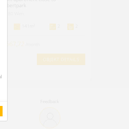
chubertpark
1180 Wien
2
4
141m
2
2
 2.667,72
/month
OBJEKT DETAILS
l
Feedback