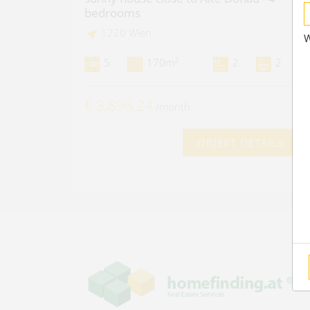
bedrooms
1220 Wien
W
2
5
170m
2
2
€ 3.896,24
/month
OBJEKT DETAILS