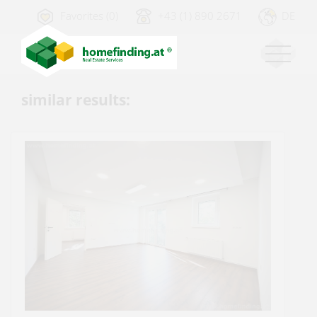
Favorites (0)
+43 (1) 890 2671
DE
similar results: