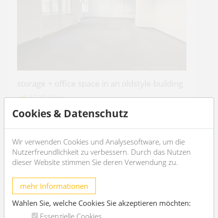
storage + office space in an oldstyle building
1030 Wien
Cookies & Datenschutz
2
Wir verwenden Cookies und Analysesoftware, um die
€ 13.528,80
/month
Nutzerfreundlichkeit zu verbessern. Durch das Nutzen
dieser Website stimmen Sie deren Verwendung zu.
OBJEKT DETAILS
mehr Informationen
Wählen Sie, welche Cookies Sie akzeptieren möchten:
Essenzielle Cookies