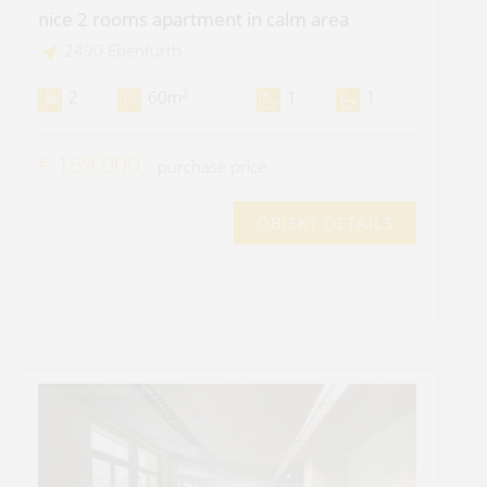
nice 2 rooms apartment in calm area
2490 Ebenfurth
2
2
60m
1
1
€ 169.000,-
purchase price
OBJEKT DETAILS